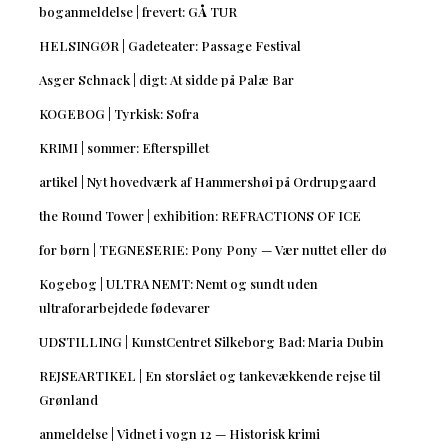
boganmeldelse | frevert: GÅ TUR
HELSINGØR | Gadeteater: Passage Festival
Asger Schnack | digt: At sidde på Palæ Bar
KOGEBOG | Tyrkisk: Sofra
KRIMI | sommer: Efterspillet
artikel | Nyt hovedværk af Hammershøi på Ordrupgaard
the Round Tower | exhibition: REFRACTIONS OF ICE
for børn | TEGNESERIE: Pony Pony — Vær nuttet eller dø
Kogebog | ULTRA NEMT: Nemt og sundt uden
ultraforarbejdede fødevarer
UDSTILLING | KunstCentret Silkeborg Bad: Maria Dubin
REJSEARTIKEL | En storslået og tankevækkende rejse til
Grønland
anmeldelse | Vidnet i vogn 12 — Historisk krimi