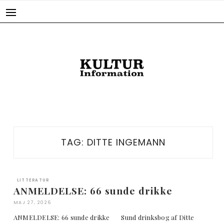
Skip
to
content
TAG:
DITTE INGEMANN
LITTERATUR
ANMELDELSE: 66 sunde drikke
MAJ 27, 2026
ANMELDELSE: 66 sunde drikke Sund drinksbog af Ditte