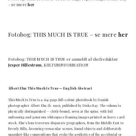
– se mere
her
Fotobog: THIS MUCH IS TRUE – se mere
her
Fotobog: THIS MUCH IS TRUE er anmeldt af chefredaktør
Jesper Hillestrøm
, KULTURINFORMATION
Albert Elm: This Much Is True — English Abstract
This Much Is True is a 164-page full-colour photobook by Danish
photographer Albert Elm (b. 1990), published by Disko Bay. The volume is
physically distinguished — cloth-bound, sewn at the spine, with foil
embossing and generous whitespace framing images printed on heavy card
stock. Elm's lens traverses disparate geographies, from the Middle East to
Beverly Hills, favouring vernacular scenes, found objects and deliberately
snapshot-like compositions that evoke the aesthetics of the accidental or