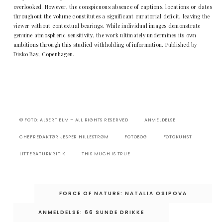
overlooked. However, the conspicuous absence of captions, locations or dates
throughout the volume constitutes a significant curatorial deficit, leaving the
viewer without contextual bearings. While individual images demonstrate
genuine atmospheric sensitivity, the work ultimately undermines its own
ambitions through this studied withholding of information. Published by
Disko Bay, Copenhagen.
© FOTO: ALBERT ELM – ALL RIGHTS RESERVED
ANMELDELSE
CHEFREDAKTØR JESPER HILLESTRØM
FOTOBOG
FOTOKUNST
LITTERATURKRITIK
THIS MUCH IS TRUE
Indlægsnavigation
FORCE OF NATURE: NATALIA OSIPOVA
ANMELDELSE: 66 SUNDE DRIKKE