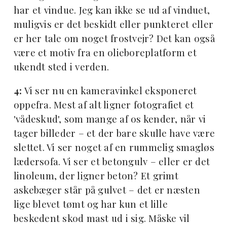
har et vindue. Jeg kan ikke se ud af vinduet,
muligvis er det beskidt eller punkteret eller
er her tale om noget frostvejr? Det kan også
være et motiv fra en olieboreplatform et
ukendt sted i verden.
4:
Vi ser nu en kameravinkel eksponeret
oppefra. Mest af alt ligner fotografiet et
'vådeskud', som mange af os kender, når vi
tager billeder – et der bare skulle have være
slettet. Vi ser noget af en rummelig smagløs
lædersofa. Vi ser et betongulv – eller er det
linoleum, der ligner beton? Et grimt
askebæger står på gulvet – det er næsten
lige blevet tømt og har kun et lille
beskedent skod mast ud i sig. Måske vil