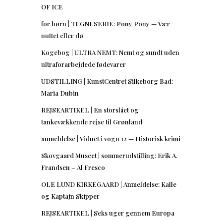
OF ICE
for børn | TEGNESERIE: Pony Pony — Vær
nuttet eller dø
Kogebog | ULTRA NEMT: Nemt og sundt uden
ultraforarbejdede fødevarer
UDSTILLING | KunstCentret Silkeborg Bad:
Maria Dubin
REJSEARTIKEL | En storslået og
tankevækkende rejse til Grønland
anmeldelse | Vidnet i vogn 12 — Historisk krimi
Skovgaard Museet | sommerudstilling: Erik A.
Frandsen – Al Fresco
OLE LUND KIRKEGAARD | Anmeldelse: Kalle
og Kaptajn Skipper
REJSEARTIKEL | Seks uger gennem Europa