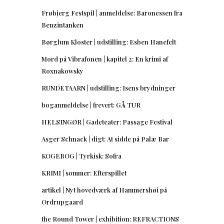
Frøbjerg Festspil | anmeldelse: Baronessen fra
Benzintanken
Børglum Kloster | udstilling: Esben Hanefelt
Mord på Vibrafonen | kapitel 2: En krimi af
Roxnakowsky
RUNDETAARN | udstilling: Isens brydninger
boganmeldelse | frevert: GÅ TUR
HELSINGØR | Gadeteater: Passage Festival
Asger Schnack | digt: At sidde på Palæ Bar
KOGEBOG | Tyrkisk: Sofra
KRIMI | sommer: Efterspillet
artikel | Nyt hovedværk af Hammershøi på
Ordrupgaard
the Round Tower | exhibition: REFRACTIONS