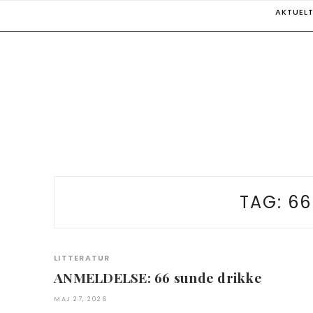
Skip
AKTUEL
to
content
TAG:
66
LITTERATUR
ANMELDELSE: 66 sunde drikke
MAJ 27, 2026