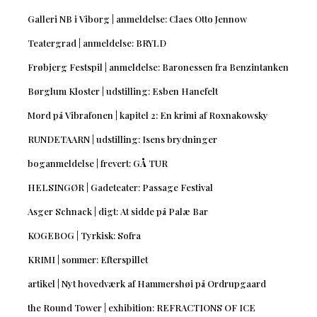
Galleri NB i Viborg | anmeldelse: Claes Otto Jennow
Teatergrad | anmeldelse: BRYLD
Frøbjerg Festspil | anmeldelse: Baronessen fra Benzintanken
Børglum Kloster | udstilling: Esben Hanefelt
Mord på Vibrafonen | kapitel 2: En krimi af Roxnakowsky
RUNDETAARN | udstilling: Isens brydninger
boganmeldelse | frevert: GÅ TUR
HELSINGØR | Gadeteater: Passage Festival
Asger Schnack | digt: At sidde på Palæ Bar
KOGEBOG | Tyrkisk: Sofra
KRIMI | sommer: Efterspillet
artikel | Nyt hovedværk af Hammershøi på Ordrupgaard
the Round Tower | exhibition: REFRACTIONS OF ICE