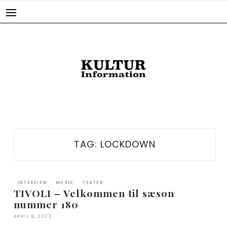
Skip
to
content
TAG:
LOCKDOWN
INTERVIEW
MUSIK
TEATER
TIVOLI – Velkommen til sæson
nummer 180
APRIL 8, 2022