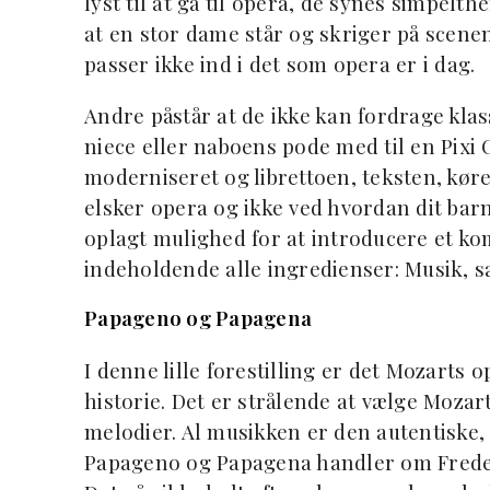
lyst til at gå til opera, de synes simpelth
at en stor dame står og skriger på scenen,
passer ikke ind i det som opera er i dag.
Andre påstår at de ikke kan fordrage klas
niece eller naboens pode med til en Pixi
moderniseret og librettoen, teksten, kør
elsker opera og ikke ved hvordan dit barn
oplagt mulighed for at introducere et k
indeholdende alle ingredienser: Musik, sa
Papageno og Papagena
I denne lille forestilling er det Mozarts 
historie. Det er strålende at vælge Mozar
melodier. Al musikken er den autentiske,
Papageno og Papagena handler om Freder