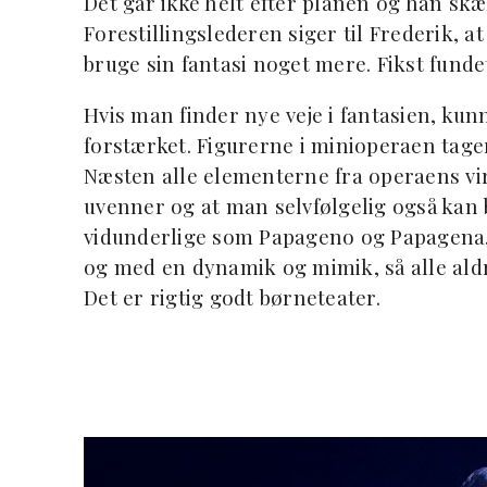
Det går ikke helt efter planen og han skæ
Forestillingslederen siger til Frederik, at
bruge sin fantasi noget mere. Fikst fund
Hvis man finder nye veje i fantasien, kun
forstærket. Figurerne i minioperaen tage
Næsten alle elementerne fra operaens vi
uvenner og at man selvfølgelig også kan b
vidunderlige som Papageno og Papagena, 
og med en dynamik og mimik, så alle aldr
Det er rigtig godt børneteater.