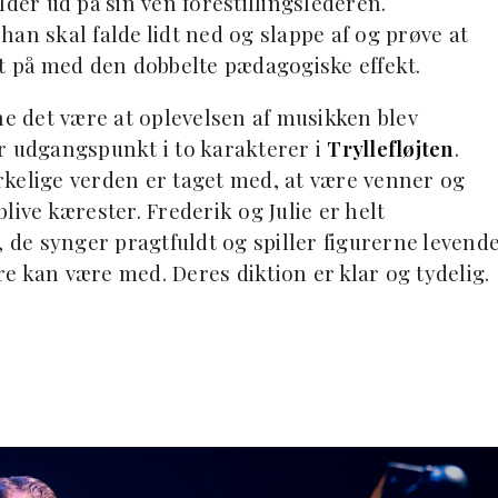
lder ud på sin ven forestillingslederen.
 han skal falde lidt ned og slappe af og prøve at
et på med den dobbelte pædagogiske effekt.
ne det være at oplevelsen af musikken blev
r udgangspunkt i to karakterer i
Tryllefløjten
.
rkelige verden er taget med, at være venner og
live kærester. Frederik og Julie er helt
de synger pragtfuldt og spiller figurerne levend
e kan være med. Deres diktion er klar og tydelig.