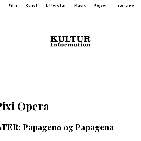
T
Film
Kunst
Litteratur
Musik
Rejser
Interview
Pixi Opera
ER: Papageno og Papagena