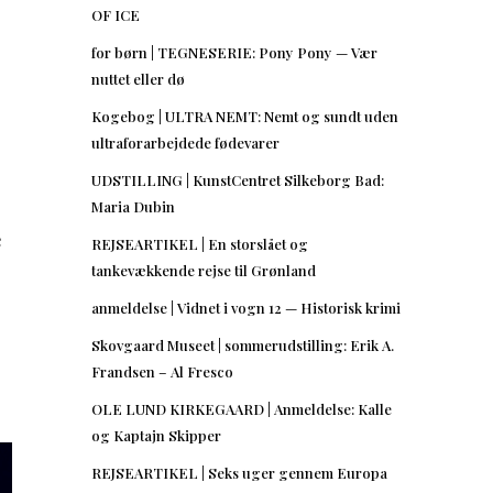
OF ICE
for børn | TEGNESERIE: Pony Pony — Vær
nuttet eller dø
Kogebog | ULTRA NEMT: Nemt og sundt uden
ultraforarbejdede fødevarer
UDSTILLING | KunstCentret Silkeborg Bad:
Maria Dubin
e
REJSEARTIKEL | En storslået og
tankevækkende rejse til Grønland
anmeldelse | Vidnet i vogn 12 — Historisk krimi
Skovgaard Museet | sommerudstilling: Erik A.
Frandsen – Al Fresco
OLE LUND KIRKEGAARD | Anmeldelse: Kalle
og Kaptajn Skipper
REJSEARTIKEL | Seks uger gennem Europa