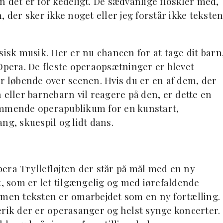
en det er for kedeligt. De sædvanlige floskler med,
 der sker ikke noget eller jeg forstår ikke teksten
sisk musik. Her er nu chancen for at tage dit barn
 Opera. De fleste operaopsætninger er blevet
er løbende over scenen. Hvis du er en af dem, der
 eller barnebarn vil reagere på den, er dette en
ommende operapublikum for en kunstart,
ng, skuespil og lidt dans.
opera Tryllefløjten der står på mål med en ny
t, som er let tilgængelig og med iørefaldende
 men teksten er omarbejdet som en ny fortælling.
ik der er operasanger og helst synge koncerter.