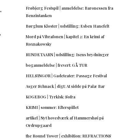
Frøbjerg Festspil | anmeldelse: Baronessen fra
,
Benzintanken
Børglum Kloster | udstilling: Esben Hanefelt
,
Mord på Vibrafonen | kapitel 2: En krimi af
Roxnakowsky
RUNDETAARN | udstilling: Isens brydninger
boganmeldelse | frevert: GÅ TUR
HELSINGØR | Gadeteater: Passage Festival
Asger Schnack | digt: At sidde på Palæ Bar
KOGEBOG | Tyrkisk: Sofra
KRIMI | sommer: Efterspillet
artikel | Nyt hovedværk af Hammershøi på
Ordrupgaard
the Round Tower | exhibition: REFRACTIONS