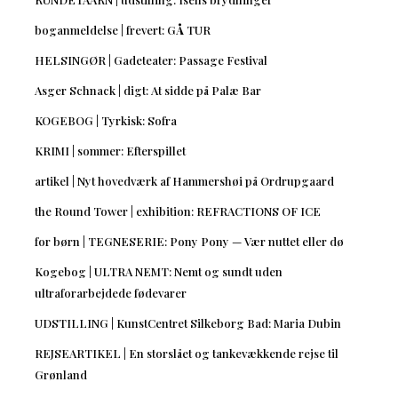
boganmeldelse | frevert: GÅ TUR
HELSINGØR | Gadeteater: Passage Festival
Asger Schnack | digt: At sidde på Palæ Bar
KOGEBOG | Tyrkisk: Sofra
KRIMI | sommer: Efterspillet
artikel | Nyt hovedværk af Hammershøi på Ordrupgaard
the Round Tower | exhibition: REFRACTIONS OF ICE
for børn | TEGNESERIE: Pony Pony — Vær nuttet eller dø
Kogebog | ULTRA NEMT: Nemt og sundt uden
ultraforarbejdede fødevarer
UDSTILLING | KunstCentret Silkeborg Bad: Maria Dubin
REJSEARTIKEL | En storslået og tankevækkende rejse til
Grønland