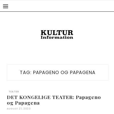
Skip
to
content
TAG:
PAPAGENO OG PAPAGENA
TEATER
DET KONGELIGE TEATER: Papageno
og Papagena
AUGUST 21, 2023