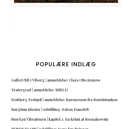
POPULÆRE INDLÆG
Galleri NB i Viborg | anmeldelse: Claes Otto Jennow
Teatergrad | anmeldelse: BRYLD
Frøbjerg Festspil | anmeldelse: Baronessen fra Benzintanken
Børglum Kloster | udstilling: Esben Hanefelt
Mord på Vibrafonen | kapitel 2: En krimi af Roxnakowsky
RUNDETAARN | udstilling: Isens brydninger