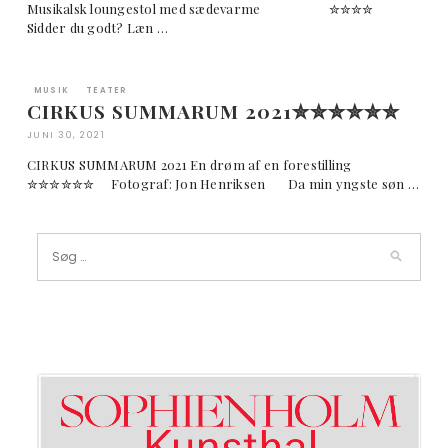
Musikalsk loungestol med sædevarme ✮✮✮✮
Sidder du godt? Læn …
MUSIK
TEATER
CIRKUS SUMMARUM 2021✮✮✮✮✮✮
JUNI 30, 2021
CIRKUS SUMMARUM 2021 En drøm af en forestilling
✮✮✮✮✮✮ Fotograf: Jon Henriksen Da min yngste søn …