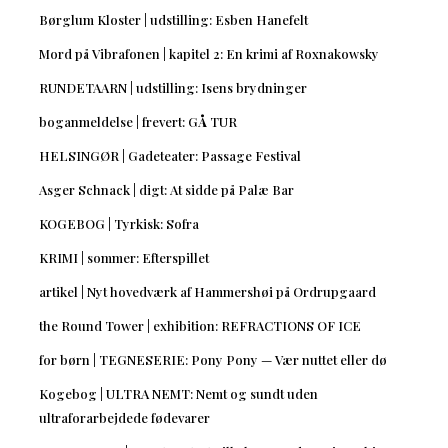
Børglum Kloster | udstilling: Esben Hanefelt
Mord på Vibrafonen | kapitel 2: En krimi af Roxnakowsky
RUNDETAARN | udstilling: Isens brydninger
boganmeldelse | frevert: GÅ TUR
HELSINGØR | Gadeteater: Passage Festival
Asger Schnack | digt: At sidde på Palæ Bar
KOGEBOG | Tyrkisk: Sofra
KRIMI | sommer: Efterspillet
artikel | Nyt hovedværk af Hammershøi på Ordrupgaard
the Round Tower | exhibition: REFRACTIONS OF ICE
for børn | TEGNESERIE: Pony Pony — Vær nuttet eller dø
Kogebog | ULTRA NEMT: Nemt og sundt uden
ultraforarbejdede fødevarer