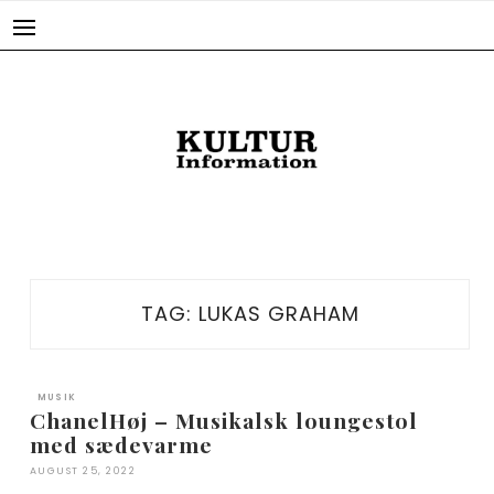
Skip
to
content
TAG:
LUKAS GRAHAM
MUSIK
ChanelHøj – Musikalsk loungestol
med sædevarme
AUGUST 25, 2022