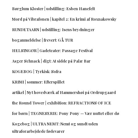
Børglum Kloster | udstilling: Esben Hanefelt
Mord på Vibrafonen | kapitel 2: En krimi af Roxnakowsky
RUNDETAARN | udstilling: Isens brydninger
boganmeldelse | frevert: GÅ TUR
HELSINGØR | Gadeteater: Passage Festival
Asger Schnack | digt: At sidde på Palæ Bar
KOGEBOG | Tyrkisk: Sofra
KRIMI | sommer: Efterspillet
artikel | Nyt hovedværk af Hammershøi på Ordrupgaard
the Round Tower | exhibition: REFRACTIONS OF ICE
for børn | TEGNESERIE: Pony Pony — Vær nuttet eller dø
Kogebog | ULTRA NEMT: Nemt og sundt uden
ultraforarbejdede fødevarer