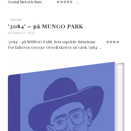
Genial historietime ✮✮✮✮✮ …
TEATER
'2084' – på MUNGO PARK
OKTOBER 11, 2021
'2084' – på MUNGO PARK Retrospektiv futurisme ✮✮✮✮
Forfatteren George Orwell skriver sit værk '1984' …