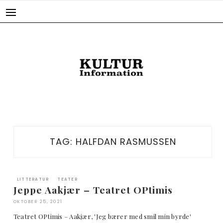
Skip
to
content
TAG:
HALFDAN RASMUSSEN
LITTERATUR
TEATER
Jeppe Aakjær – Teatret OPtimis
OKTOBER 25, 2021
Teatret OPtimis – Aakjær, 'Jeg bærer med smil min byrde'