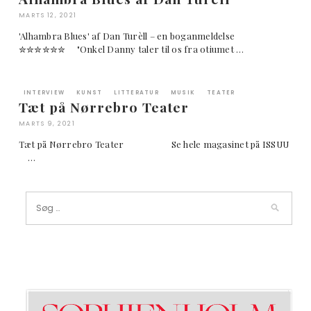
MARTS 12, 2021
'Alhambra Blues' af Dan Turèll – en boganmeldelse
✮✮✮✮✮✮ "Onkel Danny taler til os fra otiumet …
INTERVIEW
KUNST
LITTERATUR
MUSIK
TEATER
Tæt på Nørrebro Teater
MARTS 9, 2021
Tæt på Nørrebro Teater Se hele magasinet på ISSUU
…