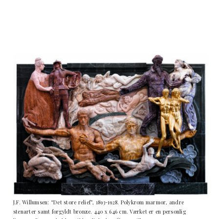
J.F. Willumsen: “Det store relief”, 1893-1928. Polykrom marmor, andre
stenarter samt forgyldt bronze. 440 x 646 cm. Værket er en personlig