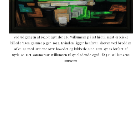
Ved udgangen af 1920 begynder J.F. Willumsen på sit hidtil mest erotiske
billede “Den grønne pige”, 1922. Kvinden ligger henført i skoven ved bredden
af en sø med armene over hovedet og lukkede øjne. Hun synes forført af
nydelse. Det samme var Willumsen tilsyneladende også. © J.F. Willumsens
Museum