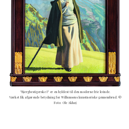
“Bjergbestigerske I“ er en hyldest til den moderne frie kvinde.
Værket fik afgørende betydning for Willumsens kunstneriske gennembrud. ©
Foto: Ole Akhøj