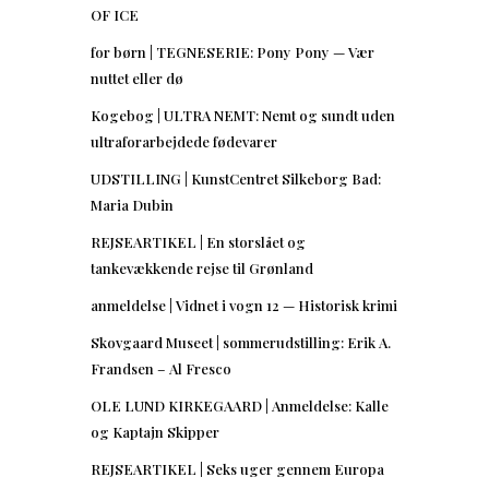
OF ICE
for børn | TEGNESERIE: Pony Pony — Vær
nuttet eller dø
Kogebog | ULTRA NEMT: Nemt og sundt uden
ultraforarbejdede fødevarer
UDSTILLING | KunstCentret Silkeborg Bad:
Maria Dubin
REJSEARTIKEL | En storslået og
tankevækkende rejse til Grønland
anmeldelse | Vidnet i vogn 12 — Historisk krimi
Skovgaard Museet | sommerudstilling: Erik A.
Frandsen – Al Fresco
OLE LUND KIRKEGAARD | Anmeldelse: Kalle
og Kaptajn Skipper
REJSEARTIKEL | Seks uger gennem Europa