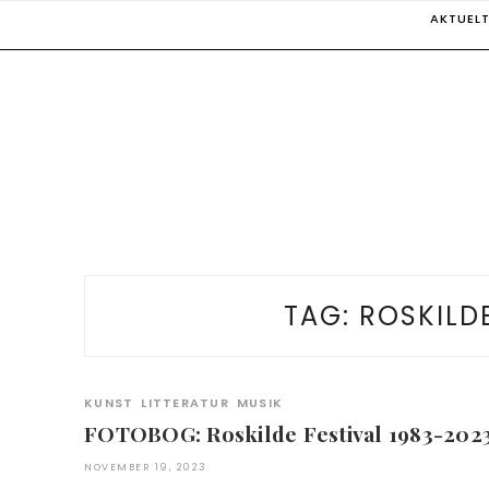
Skip
AKTUEL
to
content
TAG:
ROSKILDE
KUNST
LITTERATUR
MUSIK
FOTOBOG: Roskilde Festival 1983-202
NOVEMBER 19, 2023