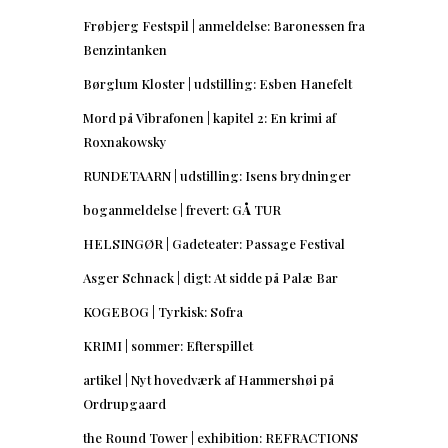
Frøbjerg Festspil | anmeldelse: Baronessen fra
Benzintanken
Børglum Kloster | udstilling: Esben Hanefelt
Mord på Vibrafonen | kapitel 2: En krimi af
Roxnakowsky
RUNDETAARN | udstilling: Isens brydninger
boganmeldelse | frevert: GÅ TUR
HELSINGØR | Gadeteater: Passage Festival
Asger Schnack | digt: At sidde på Palæ Bar
KOGEBOG | Tyrkisk: Sofra
KRIMI | sommer: Efterspillet
artikel | Nyt hovedværk af Hammershøi på
Ordrupgaard
the Round Tower | exhibition: REFRACTIONS