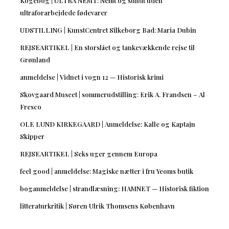
Kogebog | ULTRA NEMT: Nemt og sundt uden
ultraforarbejdede fødevarer
UDSTILLING | KunstCentret Silkeborg Bad: Maria Dubin
REJSEARTIKEL | En storslået og tankevækkende rejse til
Grønland
anmeldelse | Vidnet i vogn 12 — Historisk krimi
Skovgaard Museet | sommerudstilling: Erik A. Frandsen – Al
Fresco
OLE LUND KIRKEGAARD | Anmeldelse: Kalle og Kaptajn
Skipper
REJSEARTIKEL | Seks uger gennem Europa
feel good | anmeldelse: Magiske nætter i fru Yeoms butik
boganmeldelse | strandlæsning: HAMNET — Historisk fiktion
litteraturkritik | Søren Ulrik Thomsens København