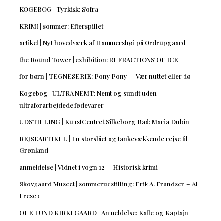
KOGEBOG | Tyrkisk: Sofra
KRIMI | sommer: Efterspillet
artikel | Nyt hovedværk af Hammershøi på Ordrupgaard
the Round Tower | exhibition: REFRACTIONS OF ICE
for børn | TEGNESERIE: Pony Pony — Vær nuttet eller dø
Kogebog | ULTRA NEMT: Nemt og sundt uden
ultraforarbejdede fødevarer
UDSTILLING | KunstCentret Silkeborg Bad: Maria Dubin
REJSEARTIKEL | En storslået og tankevækkende rejse til
Grønland
anmeldelse | Vidnet i vogn 12 — Historisk krimi
Skovgaard Museet | sommerudstilling: Erik A. Frandsen – Al
Fresco
OLE LUND KIRKEGAARD | Anmeldelse: Kalle og Kaptajn