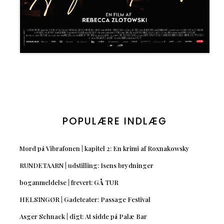
POPULÆRE INDLÆG
Mord på Vibrafonen | kapitel 2: En krimi af Roxnakowsky
RUNDETAARN | udstilling: Isens brydninger
boganmeldelse | frevert: GÅ TUR
HELSINGØR | Gadeteater: Passage Festival
Asger Schnack | digt: At sidde på Palæ Bar