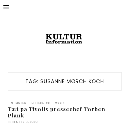
Skip
to
content
TAG:
SUSANNE MØRCH KOCH
INTERVIEW
LITTERATUR
MUSIK
Tæt på Tivolis pressechef Torben
Plank
DECEMBER 9, 2020