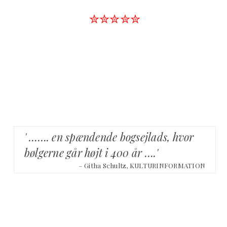
✮✮✮✮✮
' ……. en spændende bogsejlads, hvor
bølgerne går højt i 400 år ….'
– Githa Schultz, KULTURINFORMATION