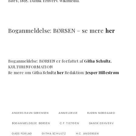
Børs’, 1895. Dansk Erhverv. Wikimedia.
Boganmeldelse: BØRSEN – se mere
her
Boganmeldelse: BØRSEN er forfattet af
Githa Schultz
,
KULTURINFORMATION
Se mere om Githa Schultz
her
Redaktion:
Jesper Hillestrøm
ANDERS RAVN SØRENSEN
ANMELDELSE
BJØRN NØRGAARD
BOGANMELDELSE: BØRSEN
C.F. TIETGEN
DANSK ERHVERV
GADS FORLAG
GITHA SCHULTZ
H.C. ANDERSEN