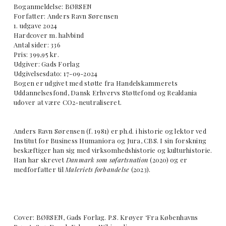
Boganmeldelse: BØRSEN
Forfatter: Anders Ravn Sørensen
1. udgave 2024
Hardcover m. halvbind
Antal sider: 336
Pris: 399,95 kr.
Udgiver: Gads Forlag
Udgivelsesdato: 17-09-2024
Bogen er udgivet med støtte fra Handelskammerets
Uddannelsesfond, Dansk Erhvervs Støttefond og Realdania
udover at være CO2-neutraliseret.
Anders Ravn Sørensen (f. 1981) er ph.d. i historie og lektor ved
Institut for Business Humaniora og Jura, CBS. I sin forskning
beskæftiger han sig med virksomhedshistorie og kulturhistorie.
Han har skrevet
Danmark som søfartsnation
(2020) og er
medforfatter til
Maleriets forbandelse
(2023).
Cover: BØRSEN, Gads Forlag. P.S. Krøyer ‘Fra Københavns