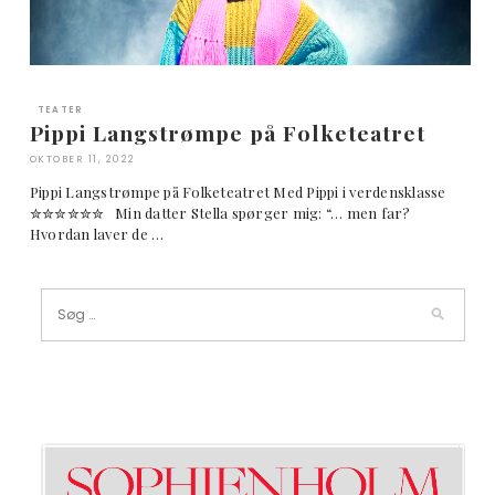
TEATER
Pippi Langstrømpe på Folketeatret
OKTOBER 11, 2022
Pippi Langstrømpe på Folketeatret Med Pippi i verdensklasse
✮✮✮✮✮✮ Min datter Stella spørger mig: “… men far?
Hvordan laver de …