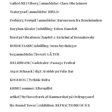
Galleri NB i Viborg | anmeldelse: Claes Otto Jennow
Teatergrad | anmeldelse: BRYLD
Frøbjerg Festspil | anmeldelse: Baronessen fra Benzintanken
Børglum Kloster | udstilling: Esben Hanefelt
Mord på Vibrafonen | kapitel 2: En krimi af Roxnakowsky
RUNDETAARN | udstilling: Isens brydninger
boganmeldelse | frevert: GÅ TUR
HELSINGØR | Gadeteater: Passage Festival
Asger Schnack | digt: At sidde på Palæ Bar
KOGEBOG | Tyrkisk: Sofra
KRIMI | sommer: Efterspillet
artikel | Nyt hovedværk af Hammershøi på Ordrupgaard
the Round Tower | exhibition: REFRACTIONS OF ICE