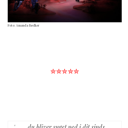
Foto: Amanda Bødker
✮✮✮✮✮
' …… du bliver suget ned i dit sinds