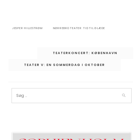
JESPER HILLESTRØM
NØRREBRO TEATER: TID TIL GLÆDE
Indlægsnavigation
TEATERKONCERT: KØBENHAVN
TEATER V: EN SOMMERDAG I OKTOBER