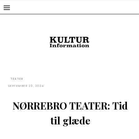
Skip
to
content
TEATER
SEPTEMBER 23, 2024
NØRREBRO TEATER: Tid
til glæde