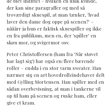
de blev indfriet – hvilken en unik kvinde,
der kan sine paragraffer og med så
troværdigt skuespil, at man tænker, 'hvad
laver den dame dog oppe på scenen?' –
nååårr ja hun er faktisk skuespiller og ikke
en fra publikum, men en, der 'spiller' en
skøn mor, og svigermor osv.
Peter Christoffersen (ham fra 'Når støvet
har lagt sig') har også en/flere bærende
roller – endda i en stor varm sweater. Han
nærmer sig en art hovedrolleindehaver delt
med Gylling Mortensen. Han spiller med en
sådan overbevisning, at man i tankerne vil
op til ham på scenen og ruske ham, eller
give et kram.