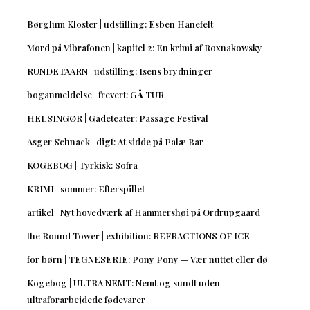
Børglum Kloster | udstilling: Esben Hanefelt
Mord på Vibrafonen | kapitel 2: En krimi af Roxnakowsky
RUNDETAARN | udstilling: Isens brydninger
boganmeldelse | frevert: GÅ TUR
HELSINGØR | Gadeteater: Passage Festival
Asger Schnack | digt: At sidde på Palæ Bar
KOGEBOG | Tyrkisk: Sofra
KRIMI | sommer: Efterspillet
artikel | Nyt hovedværk af Hammershøi på Ordrupgaard
the Round Tower | exhibition: REFRACTIONS OF ICE
for børn | TEGNESERIE: Pony Pony — Vær nuttet eller dø
Kogebog | ULTRA NEMT: Nemt og sundt uden
ultraforarbejdede fødevarer