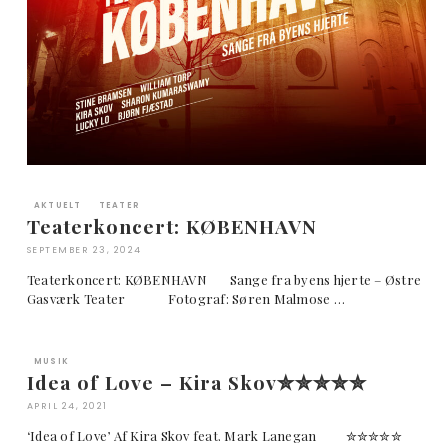
AKTUELT
TEATER
Teaterkoncert: KØBENHAVN
SEPTEMBER 23, 2024
Teaterkoncert: KØBENHAVN Sange fra byens hjerte – Østre
Gasværk Teater Fotograf: Søren Malmose …
MUSIK
Idea of Love – Kira Skov✮✮✮✮✮
APRIL 24, 2021
‘Idea of Love’ Af Kira Skov feat. Mark Lanegan ✮✮✮✮✮