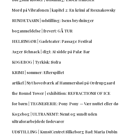
Mord på Vibrafonen | kapitel 2: En krimi af Roxnakowsky
RUNDETAARN | udstilling: Isens brydninger
boganmeldelse | frevert: GÅ TUR
HELSINGØR | Gadeteater: Passage Festival
Asger Schnack | digt: At sidde på Palæ Bar
KOGEBOG | Tyrkisk: Sofra
KRIMI | sommer: Efterspillet
artikel | Nyt hovedværk af Hammershøi på Ordrupgaard
the Round Tower | exhibition: REFRACTIONS OF ICE
for børn | TEGNESERIE: Pony Pony — Vær nuttet eller dø
Kogebog | ULTRA NEMT: Nemt og sundt uden
ultraforarbejdede fødevarer
UDSTILLING | KunstCentret Silkeborg Bad: Maria Dubin