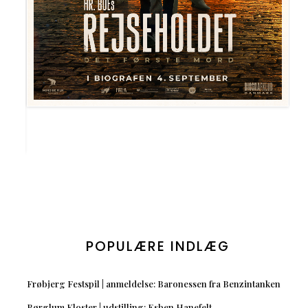
POPULÆRE INDLÆG
Frøbjerg Festspil | anmeldelse: Baronessen fra Benzintanken
Børglum Kloster | udstilling: Esben Hanefelt