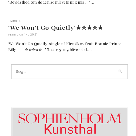
"Bevidsthed om døden som livets præmis …" …
MUSIK
‘We Won’t Go Quietly’✮✮✮✮✮
FEBRUAR 14, 2021
‘We Won’t Go Quietly’ single af Kira Skov feat. Bonnie Prince
Billy ✮✮✮✮✮ "Næste gang bliver det …