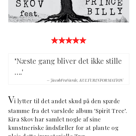
✮✮✮✮✮
"Næste gang bliver det ikke stille
….'
– JacobFraVarde, KULTURINFORMATION
V
i lytter til det andet skud på den spæde
stamme fra det varslede album ‘Spirit Tree’.
Kira Skov har samlet nogle af sine
kunstneriske åndsfæller for at plante og