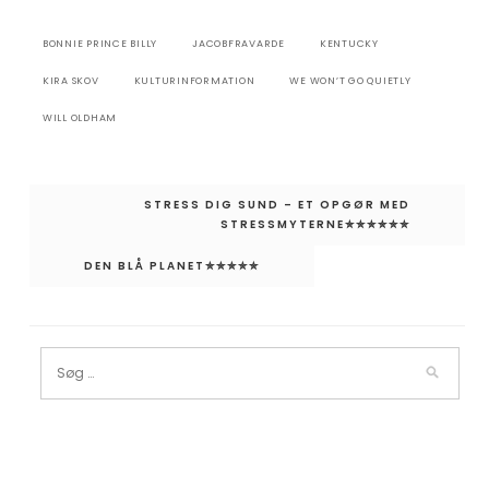
BONNIE PRINCE BILLY
JACOBFRAVARDE
KENTUCKY
KIRA SKOV
KULTURINFORMATION
WE WON’T GO QUIETLY
WILL OLDHAM
Indlægsnavigation
STRESS DIG SUND – ET OPGØR MED
STRESSMYTERNE✮✮✮✮✮✮
DEN BLÅ PLANET✮✮✮✮✮