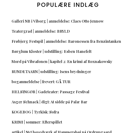
POPULÆRE INDLÆG
Galleri NB i Viborg | anmeldelse: Claes Otto Jennow
Teatergrad | anmeldelse: BRYLD
Frøbjerg Festspil | anmeldelse: Baronessen fra Benzintanken
Børglum Kloster | udstilling: Esben Hanefelt
Mord på Vibrafonen | kapitel 2: En krimi af Roxnakowsky
RUNDETAARN | udstilling: Isens brydninger
boganmeldelse | frevert: GÅ TUR
HELSINGØR | Gadeteater: Passage Festival
Asger Schnack | digt: At sidde på Palæ Bar
KOGEBOG | Tyrkisk: Sofra
KRIMI | sommer: Efterspillet
artikel | Nyt hovedværk af Hammershøi på Ordrupgaard