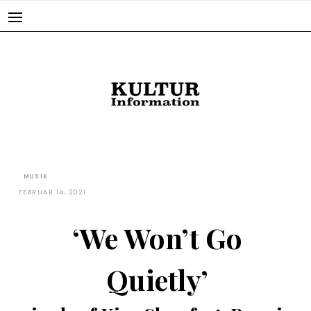
Skip
to
content
MUSIK
FEBRUAR 14, 2021
‘We Won’t Go
Quietly’