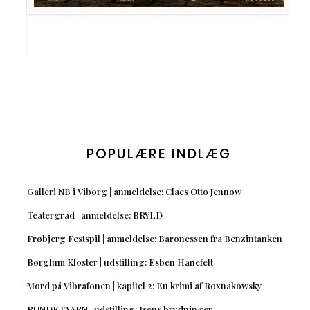
POPULÆRE INDLÆG
Galleri NB i Viborg | anmeldelse: Claes Otto Jennow
Teatergrad | anmeldelse: BRYLD
Frøbjerg Festspil | anmeldelse: Baronessen fra Benzintanken
Børglum Kloster | udstilling: Esben Hanefelt
Mord på Vibrafonen | kapitel 2: En krimi af Roxnakowsky
RUNDETAARN | udstilling: Isens brydninger