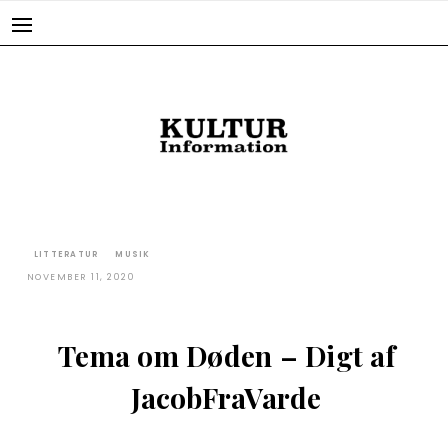
Skip
to
content
LITTERATUR
MUSIK
NOVEMBER 11, 2020
Tema om Døden – Digt af
JacobFraVarde