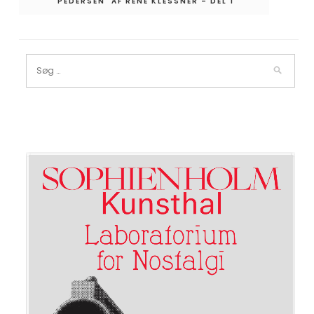
'PEDERSEN' AF RENÉ KLESSNER – DEL 1