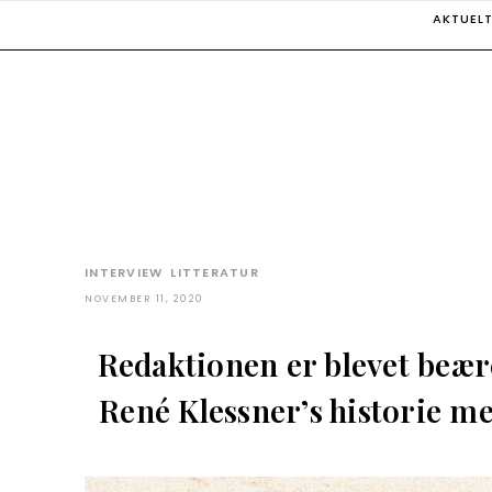
Skip
AKTUEL
to
content
INTERVIEW
LITTERATUR
NOVEMBER 11, 2020
Redaktionen er blevet beær
René Klessner’s historie med