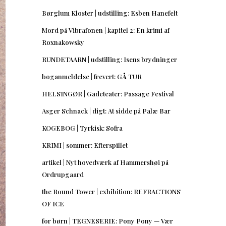
Børglum Kloster | udstilling: Esben Hanefelt
Mord på Vibrafonen | kapitel 2: En krimi af
Roxnakowsky
RUNDETAARN | udstilling: Isens brydninger
boganmeldelse | frevert: GÅ TUR
HELSINGØR | Gadeteater: Passage Festival
Asger Schnack | digt: At sidde på Palæ Bar
KOGEBOG | Tyrkisk: Sofra
KRIMI | sommer: Efterspillet
artikel | Nyt hovedværk af Hammershøi på
Ordrupgaard
the Round Tower | exhibition: REFRACTIONS
OF ICE
for børn | TEGNESERIE: Pony Pony — Vær