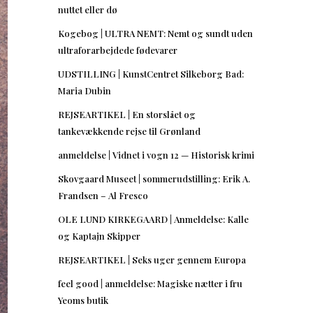
nuttet eller dø
Kogebog | ULTRA NEMT: Nemt og sundt uden
ultraforarbejdede fødevarer
UDSTILLING | KunstCentret Silkeborg Bad:
Maria Dubin
REJSEARTIKEL | En storslået og
tankevækkende rejse til Grønland
anmeldelse | Vidnet i vogn 12 — Historisk krimi
Skovgaard Museet | sommerudstilling: Erik A.
Frandsen – Al Fresco
OLE LUND KIRKEGAARD | Anmeldelse: Kalle
og Kaptajn Skipper
REJSEARTIKEL | Seks uger gennem Europa
feel good | anmeldelse: Magiske nætter i fru
Yeoms butik