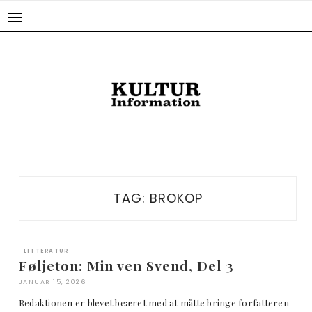
Skip
to
content
TAG:
BROKOP
LITTERATUR
Føljeton: Min ven Svend, Del 3
JANUAR 15, 2026
Redaktionen er blevet beæret med at måtte bringe forfatteren