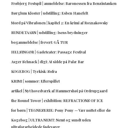
Frøbjerg Festspil | anmeldelse: Baronessen fra Benzintanken
Børglum Kloster | udstilling: Esben Hanefelt
Mord på Vibrafonen | kapitel 2: En krimi af Roxnakowsky
RUNDETAARN | udstilling: Isens brydninger
boganmeldelse | frevert: GÅ TUR
HELSINGØR | Gadeteater: Passage Festival
Asger Schnack | digt: At sidde på Palæ Bar
KOGEBOG | Tyrkisk: Sofra
KRIMI | sommer: Efterspillet
artikel | Nyt hovedværk af Hammershøi på Ordrupgaard
the Round Tower | exhibition: REFRACTIONS OF ICE
for børn | TEGNESERIE: Pony Pony — Vær nuttet eller dø
Kogebog | ULTRA NEMT: Nemt og sundt uden
ultraforarbejdede fødevarer