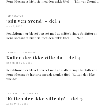
René Klessners historie med den enkle titel ‘Min ven Svend’ …
LITTERATUR
‘Min ven Svend’ – del 1
MAJ 7, 2025
Redaktionen er blevet beæret med at måtte bringe forfatteren
René Klessners historie med den enkle titel ‘Min …
KUNST
LITTERATUR
Katten der ikke ville dø – del 4
DECEMBER 24, 2023
Redaktionen er blevet beæret med at måtte bringe forfatteren
René Klessner’s historie med den enkle titel ‘Katten der ikke
ville dø’ …
AKTUELT
LITTERATUR
‘Katten der ikke ville dø’ – del 3
AUGUST 31, 2023