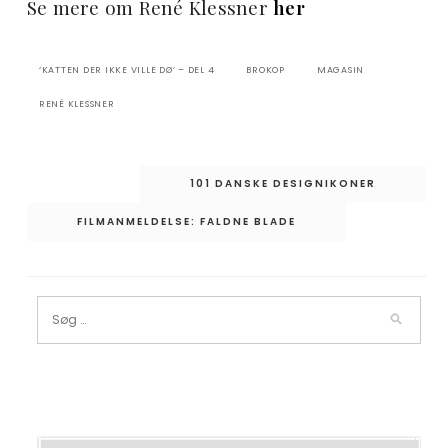
Se mere om René Klessner
her
‘KATTEN DER IKKE VILLE DØ’ – DEL 4
BROKOP
MAGASIN
RENÉ KLESSNER
Indlægsnavigation
101 DANSKE DESIGNIKONER
FILMANMELDELSE: FALDNE BLADE