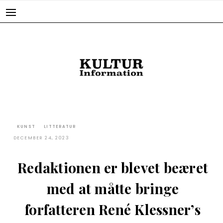
Skip
to
content
KUNST
LITTERATUR
DECEMBER 24, 2023
Redaktionen er blevet beæret
med at måtte bringe
forfatteren René Klessner’s