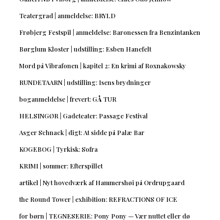
Teatergrad | anmeldelse: BRYLD
Frøbjerg Festspil | anmeldelse: Baronessen fra Benzintanken
Børglum Kloster | udstilling: Esben Hanefelt
Mord på Vibrafonen | kapitel 2: En krimi af Roxnakowsky
RUNDETAARN | udstilling: Isens brydninger
boganmeldelse | frevert: GÅ TUR
HELSINGØR | Gadeteater: Passage Festival
Asger Schnack | digt: At sidde på Palæ Bar
KOGEBOG | Tyrkisk: Sofra
KRIMI | sommer: Efterspillet
artikel | Nyt hovedværk af Hammershøi på Ordrupgaard
the Round Tower | exhibition: REFRACTIONS OF ICE
for børn | TEGNESERIE: Pony Pony — Vær nuttet eller dø