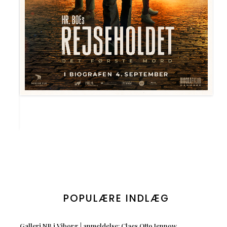
POPULÆRE INDLÆG
Galleri NB i Viborg | anmeldelse: Claes Otto Jennow