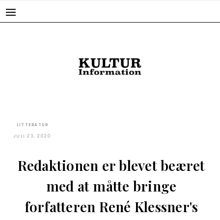
Skip
to
content
LITTERATUR
JULI 23, 2020
Redaktionen er blevet beæret
med at måtte bringe
forfatteren René Klessner's