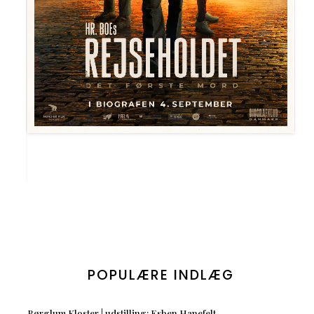
POPULÆRE INDLÆG
Børglum Kloster | udstilling: Esben Hanefelt