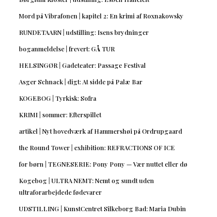
Mord på Vibrafonen | kapitel 2: En krimi af Roxnakowsky
RUNDETAARN | udstilling: Isens brydninger
boganmeldelse | frevert: GÅ TUR
HELSINGØR | Gadeteater: Passage Festival
Asger Schnack | digt: At sidde på Palæ Bar
KOGEBOG | Tyrkisk: Sofra
KRIMI | sommer: Efterspillet
artikel | Nyt hovedværk af Hammershøi på Ordrupgaard
the Round Tower | exhibition: REFRACTIONS OF ICE
for børn | TEGNESERIE: Pony Pony — Vær nuttet eller dø
Kogebog | ULTRA NEMT: Nemt og sundt uden
ultraforarbejdede fødevarer
UDSTILLING | KunstCentret Silkeborg Bad: Maria Dubin