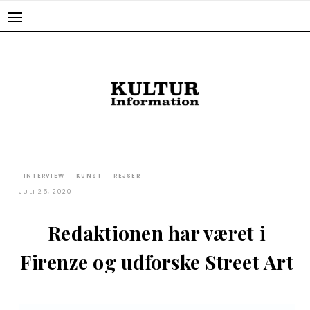
Skip
to
content
INTERVIEW
KUNST
REJSER
JULI 25, 2020
Redaktionen har været i
Firenze og udforske Street Art