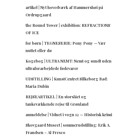
artikel | Nyt hovedværk af Hammershøi på
Ordrupgaard
the Round Tower | exhibition: REFRACTIONS
OF ICE
for børn | TEGNESERIE: Pony Pony — Vær
nuttet eller dø
Kogebog | ULTRA NEMT: Nemt og sundt uden
ultraforarbejdede fødevarer
UDSTILLING | KunstCentret Silkeborg Bad:
Maria Dubin
REJSEARTIKEL | En storslået og
tankevækkende rejse til Grønland
anmeldelse | Vidnet i vogn 12 — Historisk krimi
Skovgaard Museet | sommerudstilling: Erik A.
Frandsen – Al Fresco