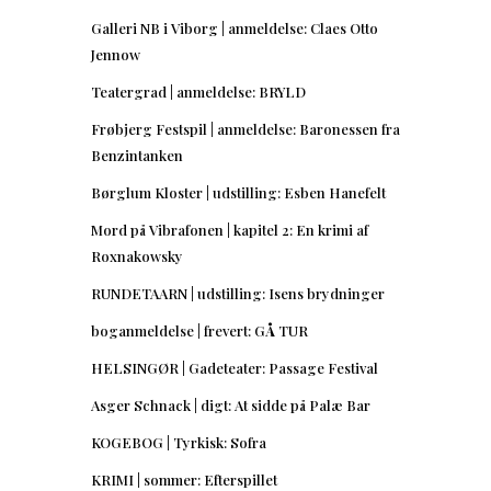
Galleri NB i Viborg | anmeldelse: Claes Otto
Jennow
Teatergrad | anmeldelse: BRYLD
Frøbjerg Festspil | anmeldelse: Baronessen fra
Benzintanken
Børglum Kloster | udstilling: Esben Hanefelt
Mord på Vibrafonen | kapitel 2: En krimi af
Roxnakowsky
RUNDETAARN | udstilling: Isens brydninger
boganmeldelse | frevert: GÅ TUR
HELSINGØR | Gadeteater: Passage Festival
Asger Schnack | digt: At sidde på Palæ Bar
KOGEBOG | Tyrkisk: Sofra
KRIMI | sommer: Efterspillet