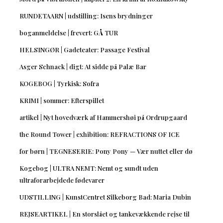
RUNDETAARN | udstilling: Isens brydninger
boganmeldelse | frevert: GÅ TUR
HELSINGØR | Gadeteater: Passage Festival
Asger Schnack | digt: At sidde på Palæ Bar
KOGEBOG | Tyrkisk: Sofra
KRIMI | sommer: Efterspillet
artikel | Nyt hovedværk af Hammershøi på Ordrupgaard
the Round Tower | exhibition: REFRACTIONS OF ICE
for børn | TEGNESERIE: Pony Pony — Vær nuttet eller dø
Kogebog | ULTRA NEMT: Nemt og sundt uden
ultraforarbejdede fødevarer
UDSTILLING | KunstCentret Silkeborg Bad: Maria Dubin
REJSEARTIKEL | En storslået og tankevækkende rejse til