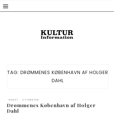
Skip
to
content
TAG:
DRØMMENES KØBENHAVN AF HOLGER
DAHL
KUNST
LITTERATUR
Drømmenes København af Holger
Dahl