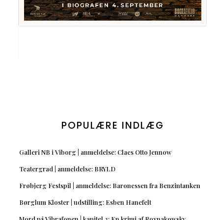
POPULÆRE INDLÆG
Galleri NB i Viborg | anmeldelse: Claes Otto Jennow
Teatergrad | anmeldelse: BRYLD
Frøbjerg Festspil | anmeldelse: Baronessen fra Benzintanken
Børglum Kloster | udstilling: Esben Hanefelt
Mord på Vibrafonen | kapitel 2: En krimi af Roxnakowsky