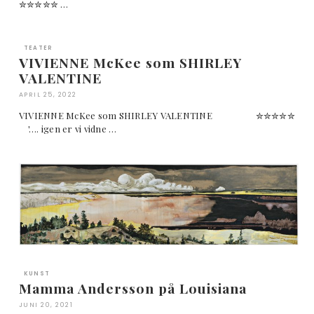
✮✮✮✮✮ …
TEATER
VIVIENNE McKee som SHIRLEY
VALENTINE
APRIL 25, 2022
VIVIENNE McKee som SHIRLEY VALENTINE ✮✮✮✮✮
'…. igen er vi vidne …
KUNST
Mamma Andersson på Louisiana
JUNI 20, 2021