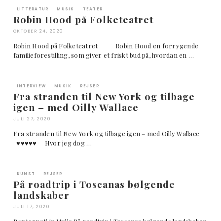
LITTERATUR
MUSIK
TEATER
Robin Hood på Folketeatret
OKTOBER 24, 2020
Robin Hood på Folketeatret Robin Hood en forrygende
familieforestilling, som giver et friskt bud på, hvordan en …
INTERVIEW
MUSIK
REJSER
Fra stranden til New York og tilbage
igen – med Oilly Wallace
JULI 27, 2020
Fra stranden til New York og tilbage igen – med Oilly Wallace
♥︎♥︎♥︎♥︎♥︎ Hvor jeg dog …
KUNST
REJSER
På roadtrip i Toscanas bølgende
landskaber
JULI 17, 2020