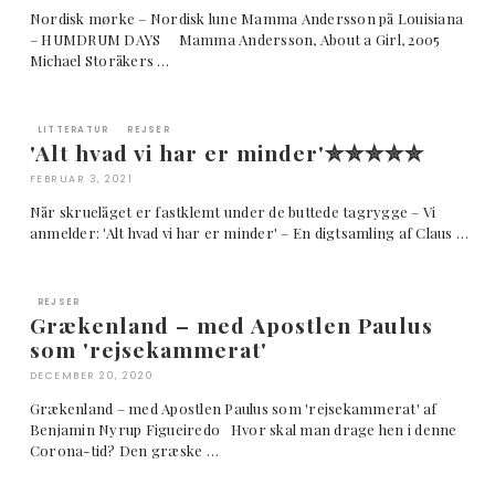
Nordisk mørke – Nordisk lune Mamma Andersson på Louisiana
– HUMDRUM DAYS Mamma Andersson, About a Girl, 2005
Michael Storåkers …
LITTERATUR
REJSER
'Alt hvad vi har er minder'✮✮✮✮✮
FEBRUAR 3, 2021
Når skruelåget er fastklemt under de buttede tagrygge – Vi
anmelder: 'Alt hvad vi har er minder' – En digtsamling af Claus …
REJSER
Grækenland – med Apostlen Paulus
som 'rejsekammerat'
DECEMBER 20, 2020
Grækenland – med Apostlen Paulus som 'rejsekammerat' af
Benjamin Nyrup Figueiredo Hvor skal man drage hen i denne
Corona-tid? Den græske …