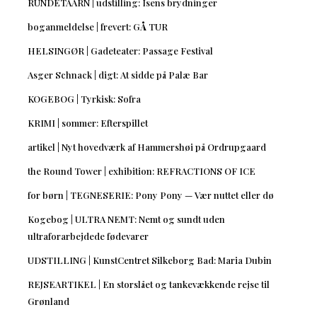
RUNDETAARN | udstilling: Isens brydninger
boganmeldelse | frevert: GÅ TUR
HELSINGØR | Gadeteater: Passage Festival
Asger Schnack | digt: At sidde på Palæ Bar
KOGEBOG | Tyrkisk: Sofra
KRIMI | sommer: Efterspillet
artikel | Nyt hovedværk af Hammershøi på Ordrupgaard
the Round Tower | exhibition: REFRACTIONS OF ICE
for børn | TEGNESERIE: Pony Pony — Vær nuttet eller dø
Kogebog | ULTRA NEMT: Nemt og sundt uden
ultraforarbejdede fødevarer
UDSTILLING | KunstCentret Silkeborg Bad: Maria Dubin
REJSEARTIKEL | En storslået og tankevækkende rejse til
Grønland