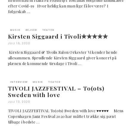
Bentornati in Italia På roadtrip i Toscanas bølgende landskaber
efter Covid-19 Hvor heldig kan man lige få lov være? I
følgeskab …
MUSIK
REJSER
TEATER
Kirsten Siggaard i Tivoli✮✮✮✮✮
JULI 16, 2020
Kirsten Siggaard & Tivolis Salon Orkester Vi kender hende
allesammen. Sprudlende Kirsten Siggaard giver koncert på
plænen de kommende tirsdage i Tivoli …
INTERVIEW
MUSIK
TEATER
TIVOLI JAZZFESTIVAL – To(ots)
Sweden with love
JULI 13, 2020
TIVOLI JAZZFESTIVAL To(ots) Sweden with love ♥︎♥︎♥︎♥︎♥︎ Mens
Copenhagen Jazz Festival 2020 har måttet trække sig pænt
tilbage i bedste …