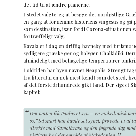
det tid til at ændre planerne.
I stedet valgte jeg at besøge det nordøstlige 
en gang at fornemme historiens vingesus og gå 
som destination, især fordi Corona-situationen va
fortræffeligt valg.
Kavala er i dag en driftig havneby med turisme 
sydligere græske øer og halvøen Chalkidiki. Der
almindeligt med behagelige temperaturer omkri
I oldtiden bar byen navnet Neapolis. Strengt tag
fra litteraturen nok mest kendt som det sted, hv
af det første århundrede gik i land. Der siges i 
kapitel:
”
Om natten fik Paulus et syn – en makedonisk man
os.” Så snart han havde set synet, prøvede vi at t
direkte mod Samothrake og den følgende dag mod Ne
vigtigste by i det område af Makedonien.