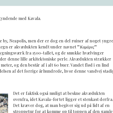
begyndende med Kavala.
ge by, Neapolis, men der er dog en del ruiner af noget yngr
rtegn er akvædukten kendt under navnet ”
Καμάρες
”
bygningsværk fra 1500-tallet, og de smukke hvælvinger
under denne lille arkitektoniske perle. Akvædukten strækker
ter, og den består af i alt 60 buer. Vandet flød i en lind
elsen af det forrige århundrede, hvor denne vandvej stadi
Det er faktisk også muligt at beskue akvædukten
ovenfra, idet Kavala-fortet ligger et stenkast derfra
Det kræver dog, at man begiver sig ud på lidt af en
stroppetur for at komme op til toppen af den gamle