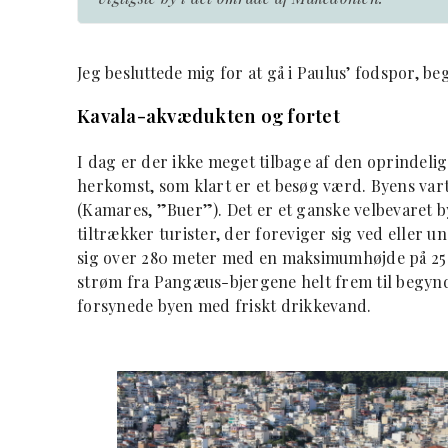
”
Jeg besluttede mig for at gå i Paulus’ fodspor, 
Kavala-akvædukten og fortet
I dag er der ikke meget tilbage af den oprindeli
herkomst, som klart er et besøg værd. Byens va
(Kamares, ”Buer”). Det er et ganske velbevaret 
tiltrækker turister, der foreviger sig ved eller 
sig over 280 meter med en maksimumhøjde på 25 me
strøm fra Pangæus-bjergene helt frem til begynd
forsynede byen med friskt drikkevand.