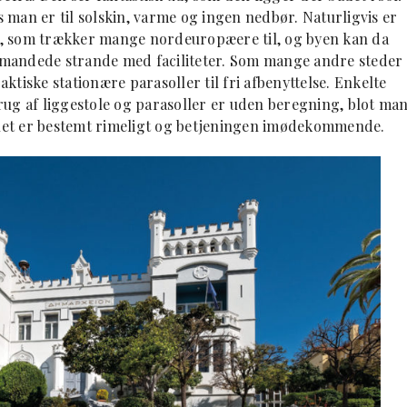
 man er til solskin, varme og ingen nedbør. Naturligvis er
e, som trækker mange nordeuropæere til, og byen kan da
bemandede strande med faciliteter. Som mange andre steder 
tiske stationære parasoller til fri afbenyttelse. Enkelte
rug af liggestole og parasoller er uden beregning, blot ma
eauet er bestemt rimeligt og betjeningen imødekommende.