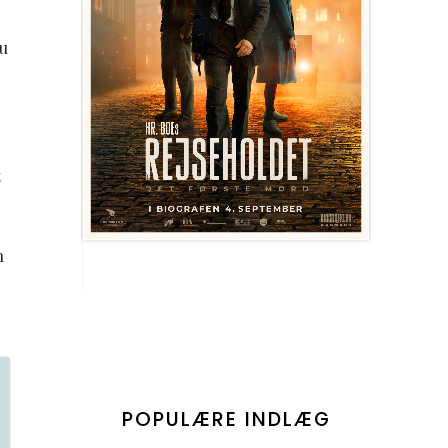
nu
t
n
POPULÆRE INDLÆG