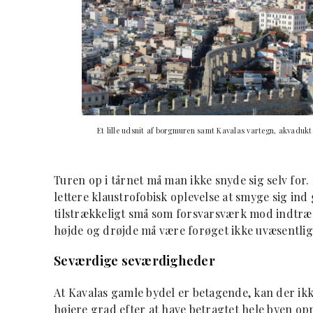
Et lille udsnit af borgmuren samt Kavalas vartegn, akvadukt
Turen op i tårnet må man ikke snyde sig selv for
lettere klaustrofobisk oplevelse at smyge sig in
tilstrækkeligt små som forsvarsværk mod indtr
højde og drøjde må være forøget ikke uvæsentlig
Seværdige seværdigheder
At Kavalas gamle bydel er betagende, kan der ik
højere grad efter at have betragtet hele byen opp