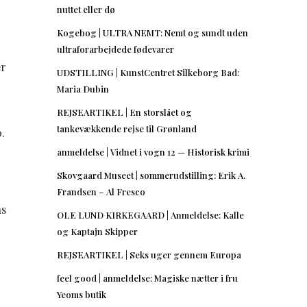
nuttet eller dø
Kogebog | ULTRA NEMT: Nemt og sundt uden
ultraforarbejdede fødevarer
er
UDSTILLING | KunstCentret Silkeborg Bad:
Maria Dubin
REJSEARTIKEL | En storslået og
tankevækkende rejse til Grønland
.
anmeldelse | Vidnet i vogn 12 — Historisk krimi
Skovgaard Museet | sommerudstilling: Erik A.
Frandsen – Al Fresco
ns
OLE LUND KIRKEGAARD | Anmeldelse: Kalle
og Kaptajn Skipper
REJSEARTIKEL | Seks uger gennem Europa
feel good | anmeldelse: Magiske nætter i fru
Yeoms butik