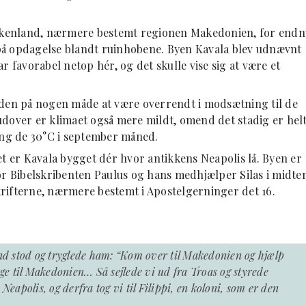
Grækenland, nærmere bestemt regionen Makedonien, for end
på opdagelse blandt ruinhobene. Byen Kavala blev udnævnt
r favorabel netop hér, og det skulle vise sig at være et
uden på nogen måde at være overrendt i modsætning til de
udover er klimaet også mere mildt, omend det stadig er hel
ng de 30°C i september måned.
et er Kavala bygget dér hvor antikkens Neapolis lå. Byen er
or Bibelskribenten Paulus og hans medhjælper Silas i midte
Skrifterne, nærmere bestemt i Apostelgerninger det 16.
d stod og tryglede ham: “Kom over til Makedonien og hjælp
age til Makedonien… Så sejlede vi ud fra Troas og styrede
apolis, og derfra tog vi til Filippi, en koloni, som er den