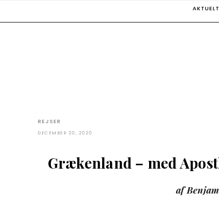
Skip
AKTUEL
to
content
REJSER
DECEMBER 20, 2020
Grækenland – med Apostl
af Benjam