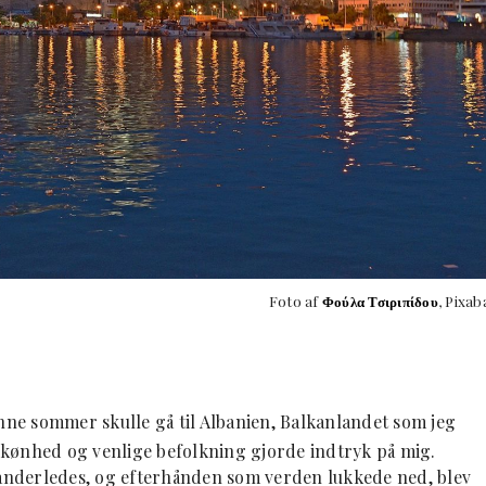
Foto af
Φούλα Τσιριπίδου
, Pixab
enne sommer skulle gå til Albanien, Balkanlandet som jeg
e skønhed og venlige befolkning gjorde indtryk på mig.
d anderledes, og efterhånden som verden lukkede ned, blev