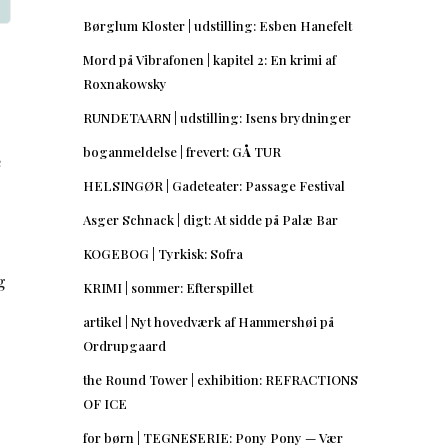
Børglum Kloster | udstilling: Esben Hanefelt
Mord på Vibrafonen | kapitel 2: En krimi af
Roxnakowsky
RUNDETAARN | udstilling: Isens brydninger
boganmeldelse | frevert: GÅ TUR
e
HELSINGØR | Gadeteater: Passage Festival
Asger Schnack | digt: At sidde på Palæ Bar
KOGEBOG | Tyrkisk: Sofra
g
KRIMI | sommer: Efterspillet
artikel | Nyt hovedværk af Hammershøi på
Ordrupgaard
the Round Tower | exhibition: REFRACTIONS
.
OF ICE
for børn | TEGNESERIE: Pony Pony — Vær