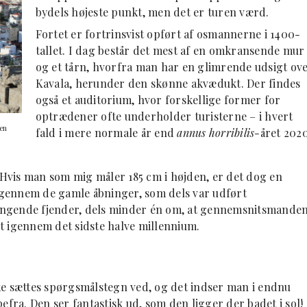
bydels højeste punkt, men det er turen værd.
Fortet er fortrinsvist opført af osmannerne i 1400-
tallet. I dag består det mest af en omkransende mur
og et tårn, hvorfra man har en glimrende udsigt ov
Kavala, herunder den skønne akvædukt. Der findes
også et auditorium, hvor forskellige former for
optrædener ofte underholder turisterne – i hvert
en
fald i mere normale år end
annus horribilis-
året 2020
. Hvis man som mig måler 185 cm i højden, er det dog en
d gennem de gamle åbninger, som dels var udført
ængende fjender, dels minder én om, at gennemsnitsmande
t igennem det sidste halve millennium.
ke sættes spørgsmålstegn ved, og det indser man i endnu
efra. Den ser fantastisk ud, som den ligger der badet i sol!