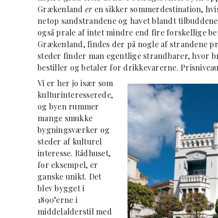
Grækenland
er
en sikker sommerdestination, hvis
netop sandstrandene og havet blandt tilbudden
også prale af intet mindre end fire forskellige 
Grækenland, findes der på nogle af strandene prak
steder finder man egentlige strandbarer, hvor b
bestiller og betaler for drikkevarerne. Prisniv
Vi er her jo især som
kulturinteresserede,
og byen rummer
mange smukke
bygningsværker og
steder af kulturel
interesse. Rådhuset,
for eksempel, er
ganske unikt. Det
blev bygget i
1890’erne i
middelalderstil med