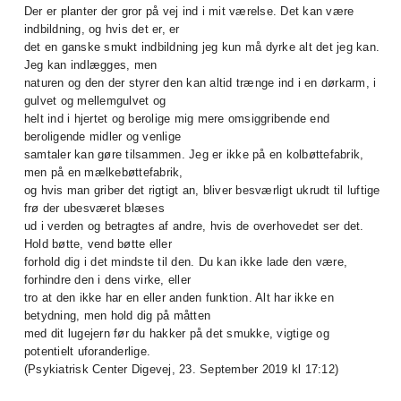
Der er planter der gror på vej ind i mit værelse. Det kan være
indbildning, og hvis det er, er
det en ganske smukt indbildning jeg kun må dyrke alt det jeg kan.
Jeg kan indlægges, men
naturen og den der styrer den kan altid trænge ind i en dørkarm, i
gulvet og mellemgulvet og
helt ind i hjertet og berolige mig mere omsiggribende end
beroligende midler og venlige
samtaler kan gøre tilsammen. Jeg er ikke på en kolbøttefabrik,
men på en mælkebøttefabrik,
og hvis man griber det rigtigt an, bliver besværligt ukrudt til luftige
frø der ubesværet blæses
ud i verden og betragtes af andre, hvis de overhovedet ser det.
Hold bøtte, vend bøtte eller
forhold dig i det mindste til den. Du kan ikke lade den være,
forhindre den i dens virke, eller
tro at den ikke har en eller anden funktion. Alt har ikke en
betydning, men hold dig på måtten
med dit lugejern før du hakker på det smukke, vigtige og
potentielt uforanderlige.
(Psykiatrisk Center Digevej, 23. September 2019 kl 17:12)