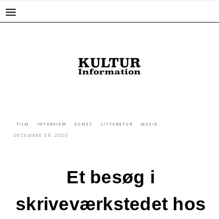
Skip
to
content
FILM
INTERVIEW
KUNST
LITTERATUR
MUSIK
DECEMBER 29, 2020
Et besøg i
skriveværkstedet hos