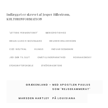
Indlægget er skrevet af Jesper Hillestrøm,
KULTURINFORMATION
'LETTERE FERMENTERET'
BÆREDYGTIGHED
BRIAN ULRICH SKOVGAARD
BRUGERVENLIGHEDEN
CO2-NEUTRAL
HUMUS
INGVAR SODABARK
JEG DØR TIL SLUT
OMSTILLINGSPARATHED
ROXNAKOWSKY
STORDRIFTSFORDELE
STRÅFORKORTERE
Indlægsnavigation
GRÆKENLAND – MED APOSTLEN PAULUS
SOM 'REJSEKAMMERAT'
MARSDEN HARTLEY PÅ LOUISIANA