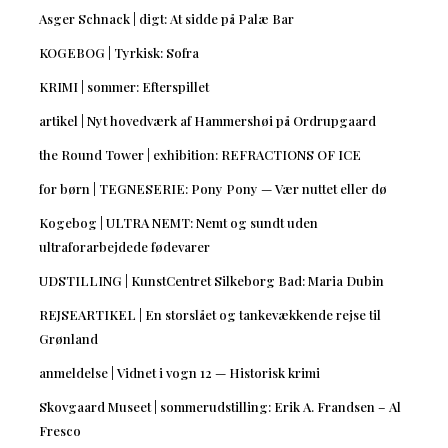
Asger Schnack | digt: At sidde på Palæ Bar
KOGEBOG | Tyrkisk: Sofra
KRIMI | sommer: Efterspillet
artikel | Nyt hovedværk af Hammershøi på Ordrupgaard
the Round Tower | exhibition: REFRACTIONS OF ICE
for børn | TEGNESERIE: Pony Pony — Vær nuttet eller dø
Kogebog | ULTRA NEMT: Nemt og sundt uden
ultraforarbejdede fødevarer
UDSTILLING | KunstCentret Silkeborg Bad: Maria Dubin
REJSEARTIKEL | En storslået og tankevækkende rejse til
Grønland
anmeldelse | Vidnet i vogn 12 — Historisk krimi
Skovgaard Museet | sommerudstilling: Erik A. Frandsen – Al
Fresco