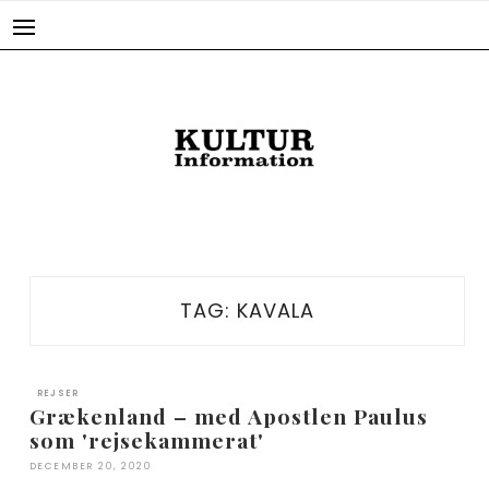
Skip
to
content
TAG:
KAVALA
REJSER
Grækenland – med Apostlen Paulus
som 'rejsekammerat'
DECEMBER 20, 2020