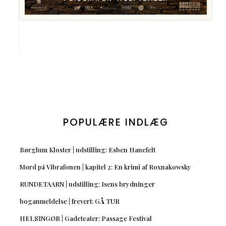
POPULÆRE INDLÆG
Børglum Kloster | udstilling: Esben Hanefelt
Mord på Vibrafonen | kapitel 2: En krimi af Roxnakowsky
RUNDETAARN | udstilling: Isens brydninger
boganmeldelse | frevert: GÅ TUR
HELSINGØR | Gadeteater: Passage Festival