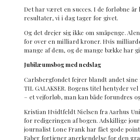
Det har været en succes. I de forløbne år
resultater, vi i dag tager for givet.
Og det drejer sig ikke om småpenge. Alen
for over en milliard kroner. Hvis milliar
mange af dem, og de mange bække har give
Jubilæumsbog med nedslag
Carlsbergfondet fejrer blandt andet sine
TIL GALAKSER. Bogens titel hentyder vel 
– et vejforløb, man kan både forundres o
Kristian Hvidtfeldt Nielsen fra Aarhus Un
for redigeringen af bogen. Adskillige jou
journalist Lone Frank har fået gode poin
Faber fortjener anerkendelse for den graf