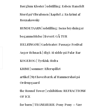
Børglum Kloster | udstilling: Esben Hanefelt
Mord på Vibrafonen | kapitel 2: En krimi af
Roxnakowsky
RUNDETAARN | udstilling: Isens brydninger
boganmeldelse | frevert: GÅ TUR
HELSINGØR | Gadeteater: Passage Festival
Asger Schnack | digt: At sidde på Palæ Bar
KOGEBOG | Tyrkisk: Sofra
KRIMI | sommer: Efterspillet
artikel | Nyt hovedværk af Hammershøi på
Ordrupgaard
the Round Tower | exhibition: REFRACTIONS
OF ICE
for børn | TEGNESERIE: Pony Pony — Vær