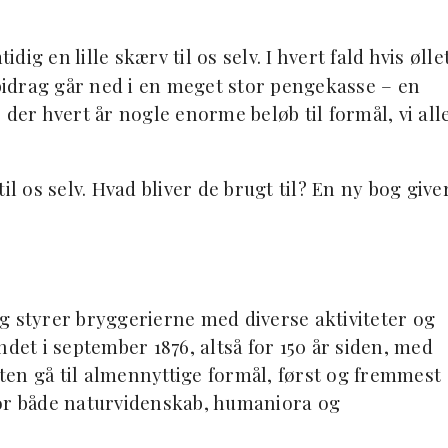
idig en lille skærv til os selv. I hvert fald hvis ølle
idrag går ned i en meget stor pengekasse – en
 der hvert år nogle enorme beløb til formål, vi all
il os selv. Hvad bliver de brugt til? En ny bog give
g styrer bryggerierne med diverse aktiviteter og
det i september 1876, altså for 150 år siden, med
sten gå til almennyttige formål, først og fremmest
for både naturvidenskab, humaniora og