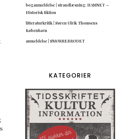
boganmeldelse | strandlæsning: HAMNET —
Historisk fiktion
litteraturkritik | Søren Ulrik Thomsens
København
t
anmeldelse | SMØRREBRØDET
KATEGORIER
t
g
s