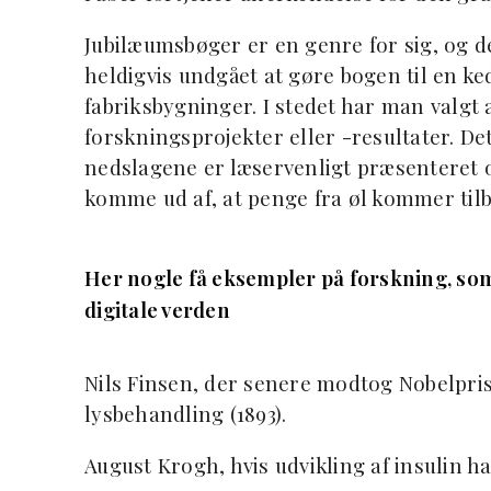
Jubilæumsbøger er en genre for sig, og de
heldigvis undgået at gøre bogen til en k
fabriksbygninger. I stedet har man valgt a
forskningsprojekter eller -resultater. De
nedslagene er læservenligt præsenteret o
komme ud af, at penge fra øl kommer tilb
Her nogle få eksempler på forskning, som
digitale verden
Nils Finsen, der senere modtog Nobelprisen
lysbehandling (1893).
August Krogh, hvis udvikling af insulin har