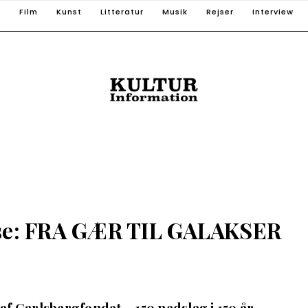
T
Film
Kunst
Litteratur
Musik
Rejser
Interview
else: FRA GÆR TIL GALAKSER
f Carlsbergfondet – 150 nedslag i 150 år