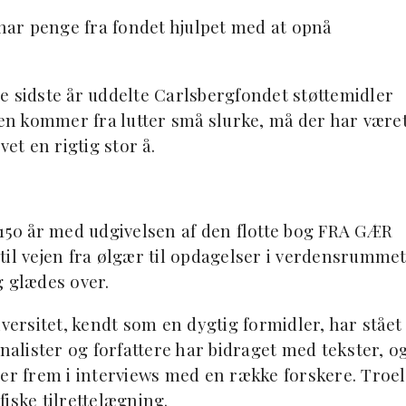
 har penge fra fondet hjulpet med at opnå
e sidste år uddelte Carlsbergfondet støttemidler
den kommer fra lutter små slurke, må der har være
t en rigtig stor å.
 150 år med udgivelsen af den flotte bog FRA GÆR
til vejen fra ølgær til opdagelser i verdensrumme
g glædes over.
iversitet, kendt som en dygtig formidler, har stået
rnalister og forfattere har bidraget med tekster, o
ter frem i interviews med en række forskere. Troel
iske tilrettelægning.