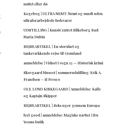
nuttet eller dø
Kogebog | ULTRA NEMT: Nemt og sundt uden
t
ultraforarbejdede fødevarer
UDSTILLING | KunstCentret Silkeborg Bad:
e
Maria Dubin
REJSEARTIKEL | En storslået og
r
tankevækkende rejse til Grønland
anmeldelse | Vidnet i vogn 12 — Historisk krimi
Skovgaard Museet | sommerudstilling: Erik A.
Frandsen – Al Fresco
OLE LUND KIRKEGAARD | Anmeldelse: Kalle
og Kaptajn Skipper
REJSEARTIKEL | Seks uger gennem Europa
feel good | anmeldelse: Magiske nætter i fru
Yeoms butik