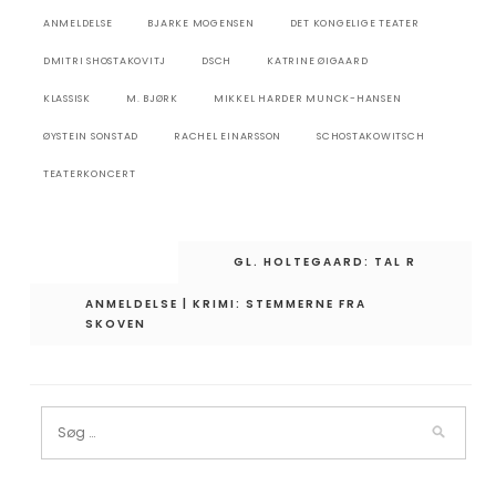
ANMELDELSE
BJARKE MOGENSEN
DET KONGELIGE TEATER
DMITRI SHOSTAKOVITJ
DSCH
KATRINE ØIGAARD
KLASSISK
M. BJØRK
MIKKEL HARDER MUNCK-HANSEN
ØYSTEIN SONSTAD
RACHEL EINARSSON
SCHOSTAKOWITSCH
TEATERKONCERT
Indlægsnavigation
GL. HOLTEGAARD: TAL R
ANMELDELSE | KRIMI: STEMMERNE FRA
SKOVEN