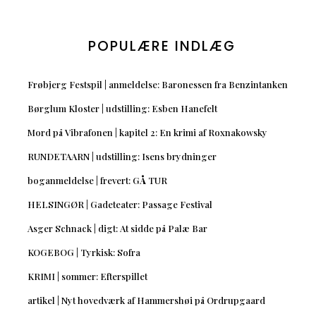
POPULÆRE INDLÆG
Frøbjerg Festspil | anmeldelse: Baronessen fra Benzintanken
Børglum Kloster | udstilling: Esben Hanefelt
Mord på Vibrafonen | kapitel 2: En krimi af Roxnakowsky
RUNDETAARN | udstilling: Isens brydninger
boganmeldelse | frevert: GÅ TUR
HELSINGØR | Gadeteater: Passage Festival
Asger Schnack | digt: At sidde på Palæ Bar
KOGEBOG | Tyrkisk: Sofra
KRIMI | sommer: Efterspillet
artikel | Nyt hovedværk af Hammershøi på Ordrupgaard