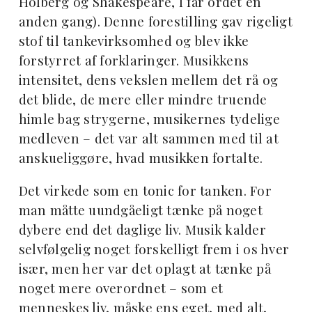
Holberg og Shakespeare, I får ordet en
anden gang). Denne forestilling gav rigeligt
stof til tankevirksomhed og blev ikke
forstyrret af forklaringer. Musikkens
intensitet, dens vekslen mellem det rå og
det blide, de mere eller mindre truende
himle bag strygerne, musikernes tydelige
medleven – det var alt sammen med til at
anskueliggøre, hvad musikken fortalte.
Det virkede som en tonic for tanken. For
man måtte uundgåeligt tænke på noget
dybere end det daglige liv. Musik kalder
selvfølgelig noget forskelligt frem i os hver
især, men her var det oplagt at tænke på
noget mere overordnet – som et
menneskes liv, måske ens eget, med alt,