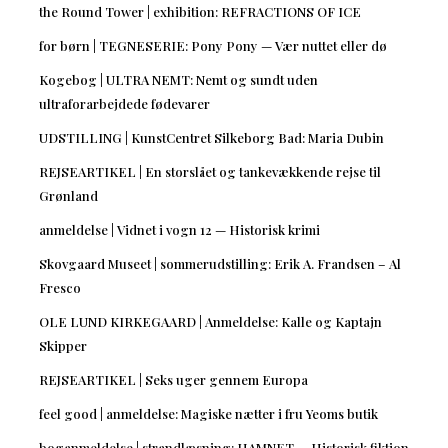
the Round Tower | exhibition: REFRACTIONS OF ICE
for børn | TEGNESERIE: Pony Pony — Vær nuttet eller dø
Kogebog | ULTRA NEMT: Nemt og sundt uden
ultraforarbejdede fødevarer
UDSTILLING | KunstCentret Silkeborg Bad: Maria Dubin
REJSEARTIKEL | En storslået og tankevækkende rejse til
Grønland
anmeldelse | Vidnet i vogn 12 — Historisk krimi
Skovgaard Museet | sommerudstilling: Erik A. Frandsen – Al
Fresco
OLE LUND KIRKEGAARD | Anmeldelse: Kalle og Kaptajn
Skipper
REJSEARTIKEL | Seks uger gennem Europa
feel good | anmeldelse: Magiske nætter i fru Yeoms butik
boganmeldelse | strandlæsning: HAMNET — Historisk fiktion