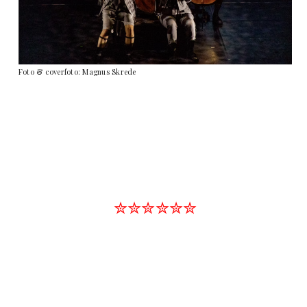
Foto & coverfoto: Magnus Skrede
✮✮✮✮✮✮