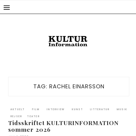
Skip
to
content
TAG:
RACHEL EINARSSON
AKTUELT
FILM
INTERVIEW
KUNST
LITTERATUR
MUSIK
REJSER
TEATER
Tidsskriftet KULTURINFORMATION
sommer 2026