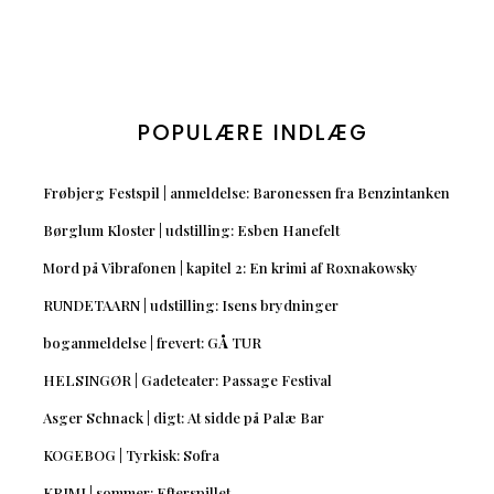
POPULÆRE INDLÆG
Frøbjerg Festspil | anmeldelse: Baronessen fra Benzintanken
Børglum Kloster | udstilling: Esben Hanefelt
Mord på Vibrafonen | kapitel 2: En krimi af Roxnakowsky
RUNDETAARN | udstilling: Isens brydninger
boganmeldelse | frevert: GÅ TUR
HELSINGØR | Gadeteater: Passage Festival
Asger Schnack | digt: At sidde på Palæ Bar
KOGEBOG | Tyrkisk: Sofra
KRIMI | sommer: Efterspillet