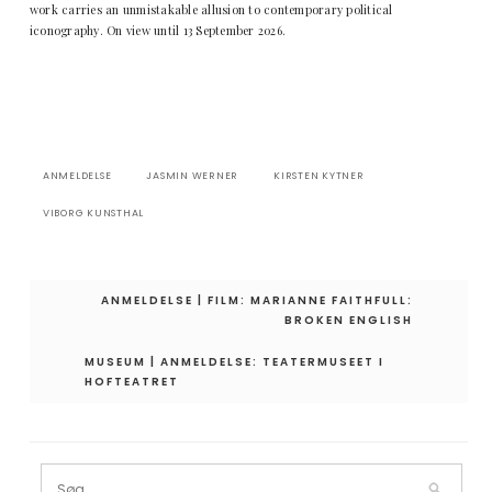
work carries an unmistakable allusion to contemporary political
iconography. On view until 13 September 2026.
ANMELDELSE
JASMIN WERNER
KIRSTEN KYTNER
VIBORG KUNSTHAL
Indlægsnavigation
ANMELDELSE | FILM: MARIANNE FAITHFULL:
BROKEN ENGLISH
MUSEUM | ANMELDELSE: TEATERMUSEET I
HOFTEATRET