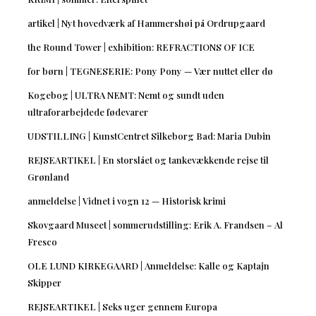
artikel | Nyt hovedværk af Hammershøi på Ordrupgaard
the Round Tower | exhibition: REFRACTIONS OF ICE
for børn | TEGNESERIE: Pony Pony — Vær nuttet eller dø
Kogebog | ULTRA NEMT: Nemt og sundt uden
ultraforarbejdede fødevarer
UDSTILLING | KunstCentret Silkeborg Bad: Maria Dubin
REJSEARTIKEL | En storslået og tankevækkende rejse til
Grønland
anmeldelse | Vidnet i vogn 12 — Historisk krimi
Skovgaard Museet | sommerudstilling: Erik A. Frandsen – Al
Fresco
OLE LUND KIRKEGAARD | Anmeldelse: Kalle og Kaptajn
Skipper
REJSEARTIKEL | Seks uger gennem Europa