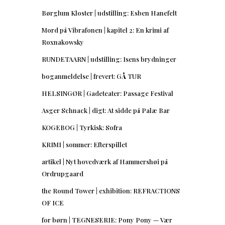
Børglum Kloster | udstilling: Esben Hanefelt
Mord på Vibrafonen | kapitel 2: En krimi af
Roxnakowsky
RUNDETAARN | udstilling: Isens brydninger
boganmeldelse | frevert: GÅ TUR
HELSINGØR | Gadeteater: Passage Festival
Asger Schnack | digt: At sidde på Palæ Bar
KOGEBOG | Tyrkisk: Sofra
KRIMI | sommer: Efterspillet
artikel | Nyt hovedværk af Hammershøi på
Ordrupgaard
the Round Tower | exhibition: REFRACTIONS
OF ICE
for børn | TEGNESERIE: Pony Pony — Vær