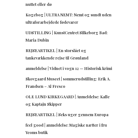
nuttet eller dø
Kogebog | ULTRA NEMT: Nemt og sundt uden
ultraforarbejdede fødevarer
UDSTILLING | KunstCentret Silkeborg Bad:
Maria Dubin
REJSEARTIKEL | En storslået og
tankevækkende rejse til Grønland
anmeldelse | Vidnet i vogn 12 — Historisk krimi
Skovgaard Museet | sommerudstilling: Erik A.
Frandsen – Al Fresco
OLE LUND KIRKEGAARD | Anmeldelse: Kalle
og Kaptajn Skipper
REJSEARTIKEL | Seks uger gennem Europa
feel good | anmeldelse: Magiske nætter i fru
Yeoms butik