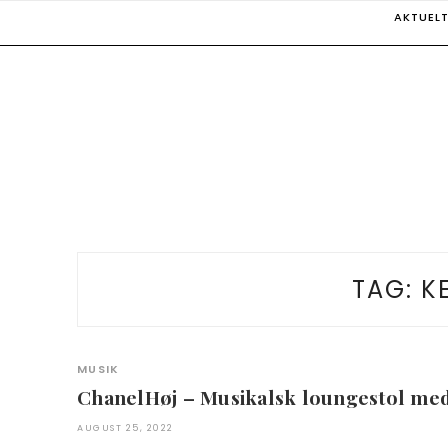
Skip
AKTUEL
to
content
TAG:
K
MUSIK
ChanelHøj – Musikalsk loungestol m
AUGUST 25, 2022