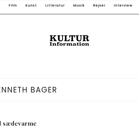
T
Film
Kunst
Litteratur
Musik
Rejser
Interview
ENNETH BAGER
ed sædevarme