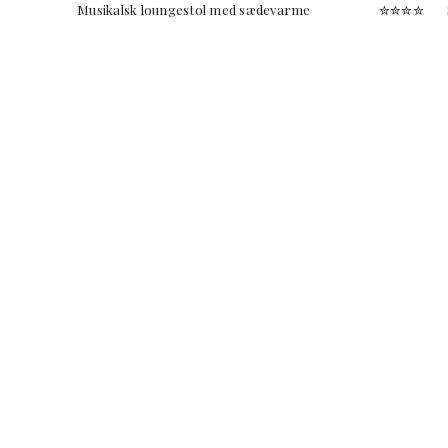
Musikalsk loungestol med sædevarme ✮✮✮✮ Sidd