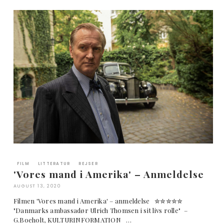
FILM
LITTERATUR
REJSER
'Vores mand i Amerika' – Anmeldelse
AUGUST 13, 2020
Filmen 'Vores mand i Amerika' – anmeldelse ✮✮✮✮✮
"Danmarks ambassadør Ulrich Thomsen i sit livs rolle" –
G.Boeholt, KULTURINFORMATION …