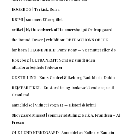
KOGEBOG | Tyrkisk: Sofra
KRIMI | sommer: Efterspillet
artikel | Nyt hovedværk af Hammershøi på Ordrupgaard
the Round Tower | exhibition: REFRACTIONS OF ICE
for børn | TEGNESERIE: Pony Pony — Vær nuttet eller dø
Kogebog | ULTRA NEMT: Nemt og sundt uden
ultraforarbejdede fødevarer
UDSTILLING | KunstCentret Silkeborg Bad: Maria Dubin
REJSEARTIKEL | En storslået og tankevækkende rejse til
Grønland
anmeldelse | Vidnet i vogn 12 — Historisk krimi
Skovgaard Museet | sommerudstilling: Erik A. Frandsen – Al
Fresco
OLE LUND KIRKEGAARD | Anmeldelse: Kalle og Kaptajn