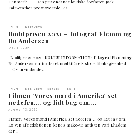
Danmark Den prisvindende britiske forfatter Jack
Fairweather promoverede i et …
FILM
INTERVIEW
Bodilprisen 2021 – fotograf Flemming
Bo Andersen
MAJ 16, 2021
Bodilprisen 2021 KULTURINFORMATIONs fotograf Flemming
Bo Andersen var inviteret med til årets store filmbegivenhed
Oscarvindende …
FILM
INTERVIEW
REJSER
TEATER
Filmen ‘Vores mand i Amerika’ set
nedefra…..og lidt bag om….
AUGUST 13, 2020
Filmen 'Vores mand i Amerika' set nedefra …..og lidt bag om….
En ven af redaktionen, kendis make-up artisten Pari Khadem,
der …