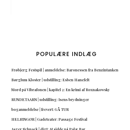
POPULÆRE INDLÆG
Frøbjerg Festspil | anmeldelse: Baronessen fra Benzintanken
Børglum Kloster | udstilling: Esben Hanefelt
Mord på Vibrafonen | kapitel 2: En krimi af Roxnakowsky
RUNDETAARN | udstilling: Isens brydninger
boganmeldelse | frevert: GÅ TUR
HELSINGØR | Gadeteater: Passage Festival
Asger Schnack | digt: At sidde på Palæ Bar