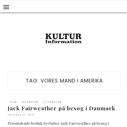
Skip
to
content
TAG:
VORES MAND I AMERIKA
FILM
INTERVIEW
LITTERATUR
Jack Fairweather på besøg i Danmark
OKTOBER 21, 2021
Prisvindende britisk forfatter Jack Fairweather på besøg i