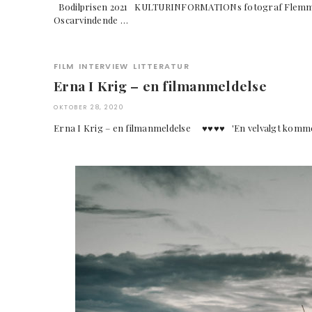
Bodilprisen 2021 KULTURINFORMATIONs fotograf Flemmin
Oscarvindende …
FILM
INTERVIEW
LITTERATUR
Erna I Krig – en filmanmeldelse
OKTOBER 28, 2020
Erna I Krig – en filmanmeldelse ♥︎♥︎♥︎♥︎ 'En velvalgt kommen