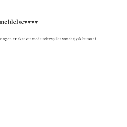
eldelse♥︎♥︎♥︎♥︎
 "Bogen er skrevet med underspillet sønderjysk humor i …