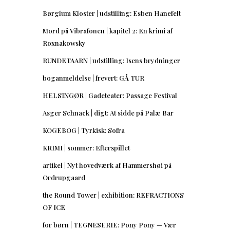
Børglum Kloster | udstilling: Esben Hanefelt
Mord på Vibrafonen | kapitel 2: En krimi af
Roxnakowsky
RUNDETAARN | udstilling: Isens brydninger
boganmeldelse | frevert: GÅ TUR
HELSINGØR | Gadeteater: Passage Festival
Asger Schnack | digt: At sidde på Palæ Bar
KOGEBOG | Tyrkisk: Sofra
KRIMI | sommer: Efterspillet
artikel | Nyt hovedværk af Hammershøi på
Ordrupgaard
the Round Tower | exhibition: REFRACTIONS
OF ICE
for børn | TEGNESERIE: Pony Pony — Vær