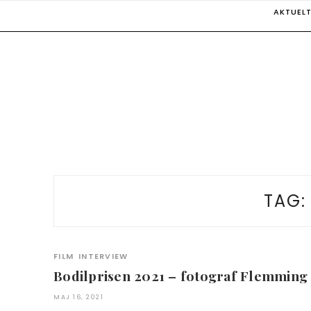
Skip
AKTUEL
to
content
TAG
FILM
INTERVIEW
Bodilprisen 2021 – fotograf Flemming
MAJ 16, 2021