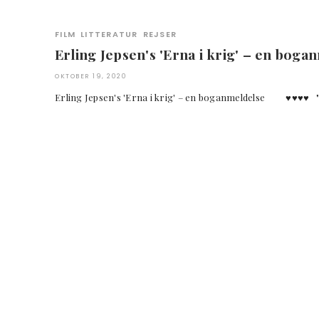
FILM
LITTERATUR
REJSER
Erling Jepsen's 'Erna i krig' – en boganm
OKTOBER 19, 2020
Erling Jepsen's 'Erna i krig' – en boganmeldelse ♥︎♥︎♥︎♥︎