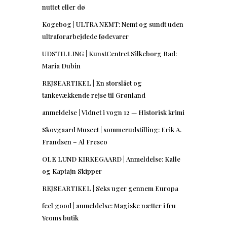
nuttet eller dø
Kogebog | ULTRA NEMT: Nemt og sundt uden
ultraforarbejdede fødevarer
UDSTILLING | KunstCentret Silkeborg Bad:
Maria Dubin
REJSEARTIKEL | En storslået og
tankevækkende rejse til Grønland
anmeldelse | Vidnet i vogn 12 — Historisk krimi
Skovgaard Museet | sommerudstilling: Erik A.
Frandsen – Al Fresco
OLE LUND KIRKEGAARD | Anmeldelse: Kalle
og Kaptajn Skipper
REJSEARTIKEL | Seks uger gennem Europa
feel good | anmeldelse: Magiske nætter i fru
Yeoms butik