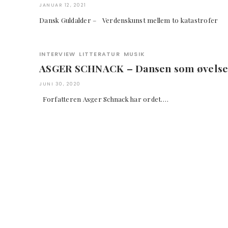
JANUAR 12, 2021
Dansk Guldalder – Verdenskunst mellem to kata
INTERVIEW
LITTERATUR
MUSIK
ASGER SCHNACK – Dansen som øvels
JUNI 30, 2020
Forfatteren Asger Schnack har ordet….