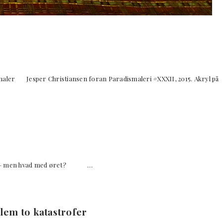
maler Jesper Christiansen foran Paradismaleri #XXXII, 2015. Akryl på
 øjet – men hvad med øret? …
em to katastrofer