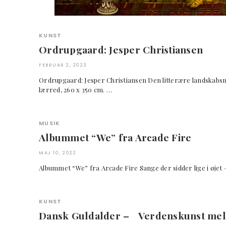
KUNST
Ordrupgaard: Jesper Christiansen
FEBRUAR 2, 2023
Ordrupgaard: Jesper Christiansen Den litterære landskabs
lærred, 260 x 350 cm. …
MUSIK
Albummet “We” fra Arcade Fire
MAJ 10, 2022
Albummet “We” fra Arcade Fire Sange der sidder lige i
KUNST
Dansk Guldalder – Verdenskunst mell