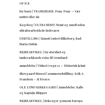
OF ICE
for børn | TEGNESERIE: Pony Pony — Vær
nuttet eller dø
Kogebog | ULTRA NEMT: Nemt og sundt uden
ultraforarbejdede fødevarer
UDSTILLING | KunstCentret Silkeborg Bad:
Maria Dubin
REJSEARTIKEL | En storslået og
tankevækkende rejse til Grønland
anmeldelse | Vidnet i vogn 12 — Historisk krimi
Skovgaard Museet | sommerudstilling: Erik A.
Frandsen – Al Fresco
OLE LUND KIRKEGAARD | Anmeldelse: Kalle
og Kaptajn Skipper
REJSEARTIKEL | Seks uger gennem Europa