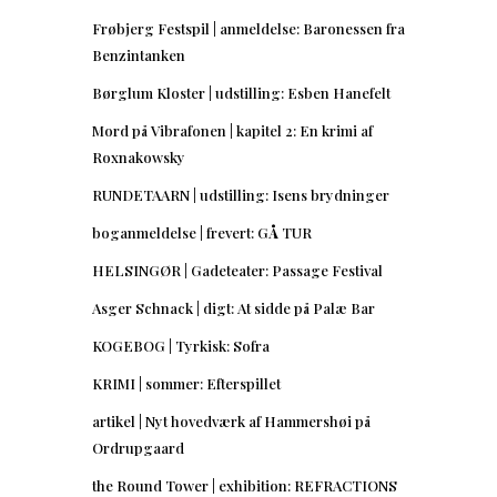
Frøbjerg Festspil | anmeldelse: Baronessen fra
Benzintanken
Børglum Kloster | udstilling: Esben Hanefelt
Mord på Vibrafonen | kapitel 2: En krimi af
Roxnakowsky
RUNDETAARN | udstilling: Isens brydninger
boganmeldelse | frevert: GÅ TUR
HELSINGØR | Gadeteater: Passage Festival
Asger Schnack | digt: At sidde på Palæ Bar
KOGEBOG | Tyrkisk: Sofra
KRIMI | sommer: Efterspillet
artikel | Nyt hovedværk af Hammershøi på
Ordrupgaard
the Round Tower | exhibition: REFRACTIONS