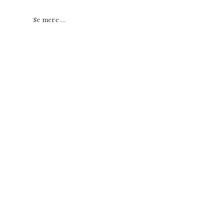
strofer Se mere …
e