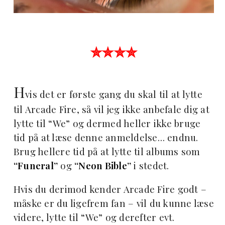
✮✮✮✮
H
vis det er første gang du skal til at lytte
til Arcade Fire, så vil jeg ikke anbefale dig at
lytte til “We” og dermed heller ikke bruge
tid på at læse denne anmeldelse… endnu.
Brug hellere tid på at lytte til albums som
“Funeral”
og
“Neon Bible”
i stedet.
Hvis du derimod kender Arcade Fire godt –
måske er du ligefrem fan – vil du kunne læse
videre, lytte til “We” og derefter evt.