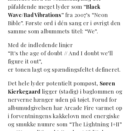
påfaldende meget lyder som
“Black
Wave/Bad Vibrations”
fra 2007’s “Neon
Bible”. Første ord i dén sang er i øvrigt
den
samme som albummets titel: “We”.
Med de indledende linjer
“It's the age of doubt // And I doubt we’ll
figure it out”,
er tonen lagt og spændingsfeltet defineret.
Det hele lyder potentielt pompøst,
Søren
Kierkegaard
ligger (stadig) i baglommen og
nerverne hænger uden på tøjet. Forud for
albumudgivelsen har Arcade Fire varmet op
i forventningens kakkelovn med energiske
og smukke numre som “The Lightning I+II”