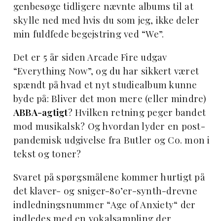
genbesøge tidligere nævnte albums til at
skylle ned med hvis du som jeg, ikke deler
min fuldfede begejstring ved “We”.
Det er 5 år siden Arcade Fire udgav
“Everything Now”, og du har sikkert været
spændt på hvad et nyt studiealbum kunne
byde på: Bliver det mon mere (eller mindre)
ABBA-agtigt
? Hvilken retning peger bandet
mod musikalsk? Og hvordan lyder en post-
pandemisk udgivelse fra Butler og Co. mon i
tekst og toner?
Svaret på spørgsmålene kommer hurtigt på
det klaver- og sniger-80’er-synth-drevne
indledningsnummer “Age of Anxiety“ der
indledes med en vokalsampling der