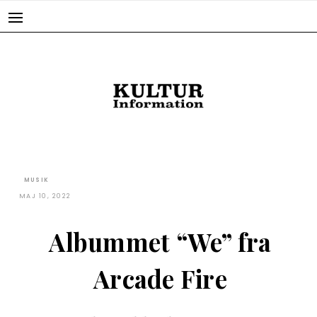
Skip
to
content
MUSIK
MAJ 10, 2022
Albummet “We” fra
Arcade Fire