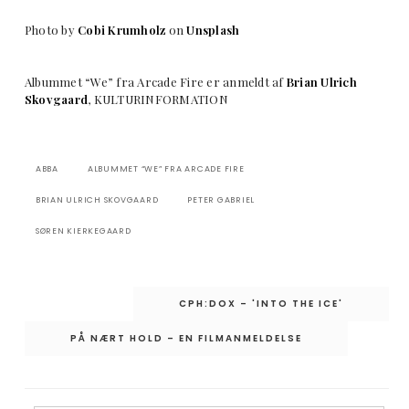
Photo by
Cobi Krumholz
on
Unsplash
Albummet “We” fra Arcade Fire er anmeldt af
Brian Ulrich
Skovgaard
, KULTURINFORMATION
ABBA
ALBUMMET “WE” FRA ARCADE FIRE
BRIAN ULRICH SKOVGAARD
PETER GABRIEL
SØREN KIERKEGAARD
Indlægsnavigation
CPH:DOX – 'INTO THE ICE'
PÅ NÆRT HOLD – EN FILMANMELDELSE