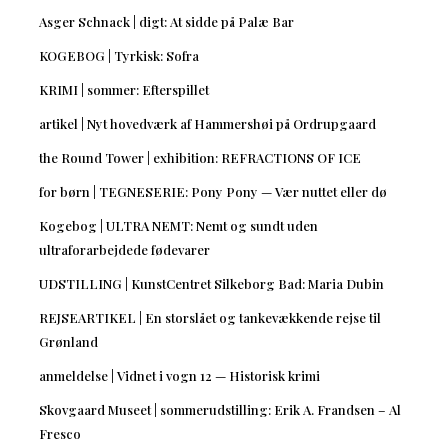
Asger Schnack | digt: At sidde på Palæ Bar
KOGEBOG | Tyrkisk: Sofra
KRIMI | sommer: Efterspillet
artikel | Nyt hovedværk af Hammershøi på Ordrupgaard
the Round Tower | exhibition: REFRACTIONS OF ICE
for børn | TEGNESERIE: Pony Pony — Vær nuttet eller dø
Kogebog | ULTRA NEMT: Nemt og sundt uden
ultraforarbejdede fødevarer
UDSTILLING | KunstCentret Silkeborg Bad: Maria Dubin
REJSEARTIKEL | En storslået og tankevækkende rejse til
Grønland
anmeldelse | Vidnet i vogn 12 — Historisk krimi
Skovgaard Museet | sommerudstilling: Erik A. Frandsen – Al
Fresco