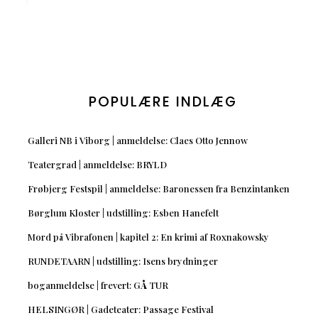
POPULÆRE INDLÆG
Galleri NB i Viborg | anmeldelse: Claes Otto Jennow
Teatergrad | anmeldelse: BRYLD
Frøbjerg Festspil | anmeldelse: Baronessen fra Benzintanken
Børglum Kloster | udstilling: Esben Hanefelt
Mord på Vibrafonen | kapitel 2: En krimi af Roxnakowsky
RUNDETAARN | udstilling: Isens brydninger
boganmeldelse | frevert: GÅ TUR
HELSINGØR | Gadeteater: Passage Festival