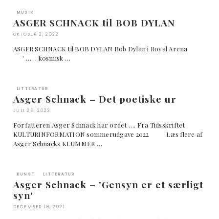
MUSIK
ASGER SCHNACK til BOB DYLAN
OKTOBER 2, 2022
ASGER SCHNACK til BOB DYLAN Bob Dylan i Royal Arena
' …… kosmisk …
LITTERATUR
Asger Schnack – Det poetiske ur
JULI 26, 2022
Forfatteren Asger Schnack har ordet …. Fra Tidsskriftet
KULTURINFORMATION sommerudgave 2022 Læs flere af
Asger Schnacks KLUMMER …
KUNST
LITTERATUR
Asger Schnack – 'Gensyn er et særligt
syn'
DECEMBER 18, 2021