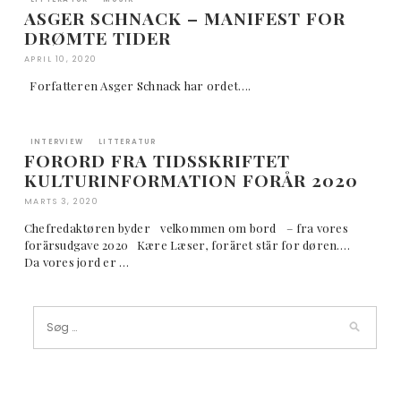
ASGER SCHNACK – MANIFEST FOR
DRØMTE TIDER
APRIL 10, 2020
Forfatteren Asger Schnack har ordet….
INTERVIEW
LITTERATUR
FORORD FRA TIDSSKRIFTET
KULTURINFORMATION FORÅR 2020
MARTS 3, 2020
Chefredaktøren byder velkommen om bord – fra vores
forårsudgave 2020 Kære Læser, foråret står for døren….
Da vores jord er …