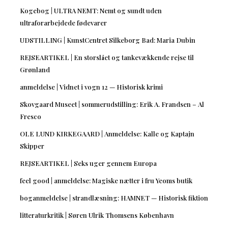
Kogebog | ULTRA NEMT: Nemt og sundt uden
ultraforarbejdede fødevarer
UDSTILLING | KunstCentret Silkeborg Bad: Maria Dubin
REJSEARTIKEL | En storslået og tankevækkende rejse til
Grønland
anmeldelse | Vidnet i vogn 12 — Historisk krimi
Skovgaard Museet | sommerudstilling: Erik A. Frandsen – Al
Fresco
OLE LUND KIRKEGAARD | Anmeldelse: Kalle og Kaptajn
Skipper
REJSEARTIKEL | Seks uger gennem Europa
feel good | anmeldelse: Magiske nætter i fru Yeoms butik
boganmeldelse | strandlæsning: HAMNET — Historisk fiktion
litteraturkritik | Søren Ulrik Thomsens København