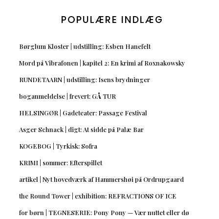
POPULÆRE INDLÆG
Børglum Kloster | udstilling: Esben Hanefelt
Mord på Vibrafonen | kapitel 2: En krimi af Roxnakowsky
RUNDETAARN | udstilling: Isens brydninger
boganmeldelse | frevert: GÅ TUR
HELSINGØR | Gadeteater: Passage Festival
Asger Schnack | digt: At sidde på Palæ Bar
KOGEBOG | Tyrkisk: Sofra
KRIMI | sommer: Efterspillet
artikel | Nyt hovedværk af Hammershøi på Ordrupgaard
the Round Tower | exhibition: REFRACTIONS OF ICE
for børn | TEGNESERIE: Pony Pony — Vær nuttet eller dø