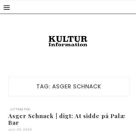
Skip
to
content
TAG:
ASGER SCHNACK
LITTERATUR
Asger Schnack | digt: At sidde på Palæ
Bar
JULI 30, 2026