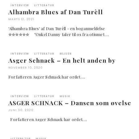
INTERVIEW
LITTERATUR
Alhambra Blues af Dan Turèll
MARTS 12, 2021
'Alhambra Blues' af Dan Turèll – en boganmeldelse
✮✮✮✮✮✮ "Onkel Danny taler til os fra otiumet …
INTERVIEW
LITTERATUR
REJSER
Asger Schnack – En helt anden by
NOVEMBER 10, 2020
Forfatteren Asger Schnack har ordet….
INTERVIEW
LITTERATUR
MUSIK
ASGER SCHNACK – Dansen som øvelse
JUNI 30, 2020
Forfatteren Asger Schnack har ordet….
LITTERATUR
MUSIK