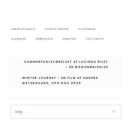
ASGER SCHNACK
CHARLIE PARKER
HILLESTRØM
KLUMMEN
KØBENHAVN
MANIFEST
PATTI SMITH
Indlægsnavigation
SOMMERFUGLEVÆRELSET AF LUCINDA RILEY
– EN BOGANMELDELSE
WINTER JOURNEY – EN FILM AF ANDERS
ØSTERGAARD, CPH:DOX 2020