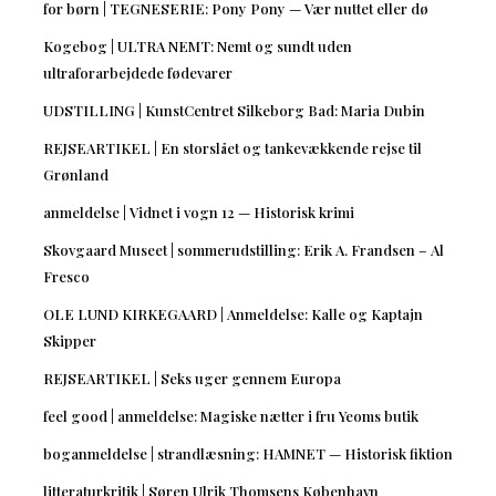
for børn | TEGNESERIE: Pony Pony — Vær nuttet eller dø
Kogebog | ULTRA NEMT: Nemt og sundt uden
ultraforarbejdede fødevarer
UDSTILLING | KunstCentret Silkeborg Bad: Maria Dubin
REJSEARTIKEL | En storslået og tankevækkende rejse til
Grønland
anmeldelse | Vidnet i vogn 12 — Historisk krimi
Skovgaard Museet | sommerudstilling: Erik A. Frandsen – Al
Fresco
OLE LUND KIRKEGAARD | Anmeldelse: Kalle og Kaptajn
Skipper
REJSEARTIKEL | Seks uger gennem Europa
feel good | anmeldelse: Magiske nætter i fru Yeoms butik
boganmeldelse | strandlæsning: HAMNET — Historisk fiktion
litteraturkritik | Søren Ulrik Thomsens København