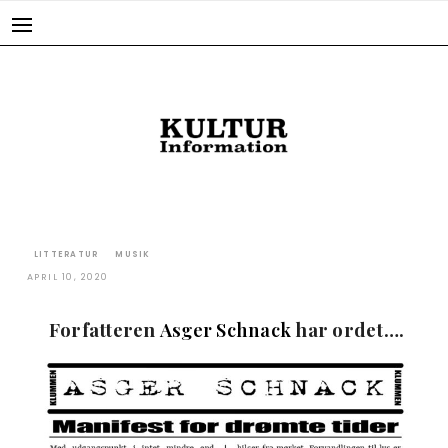
Skip
to
content
LITTERATUR
MUSIK
APRIL 10, 2020
Forfatteren
Asger Schnack
har ordet….