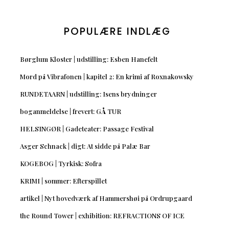
POPULÆRE INDLÆG
Børglum Kloster | udstilling: Esben Hanefelt
Mord på Vibrafonen | kapitel 2: En krimi af Roxnakowsky
RUNDETAARN | udstilling: Isens brydninger
boganmeldelse | frevert: GÅ TUR
HELSINGØR | Gadeteater: Passage Festival
Asger Schnack | digt: At sidde på Palæ Bar
KOGEBOG | Tyrkisk: Sofra
KRIMI | sommer: Efterspillet
artikel | Nyt hovedværk af Hammershøi på Ordrupgaard
the Round Tower | exhibition: REFRACTIONS OF ICE