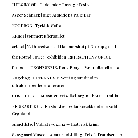
HELSINGØR | Gadeteater: Passage Festival
Asger Schnack | digt: At sidde på Palæ Bar
KOGEBOG | Tyrkisk: Sofra
KRIMI | sommer: Efterspillet
artikel | Nyt hovedværk af Hammershøi på Ordrupgaard
the Round Tower | exhibition: REFRACTIONS OF ICE
for børn | TEGNESERIE: Pony Pony — Vær nuttet eller dø
Kogebog | ULTRA NEMT: Nemt og sundt uden
ultraforarbejdede fødevarer
UDSTILLING | KunstCentret Silkeborg Bad: Maria Dubin
REJSEARTIKEL | En storslået og tankevækkende rejse til
Grønland
anmeldelse | Vidnet i vogn 12 — Historisk krimi
Skovgaard Museet | sommerudstilling: Erik A. Frandsen – Al