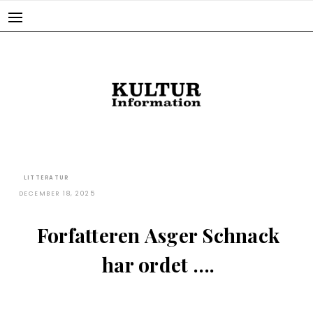
Skip
to
content
LITTERATUR
DECEMBER 18, 2025
Forfatteren Asger Schnack
har ordet ….