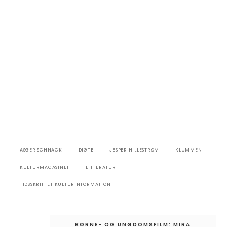
ASGER SCHNACK
DIGTE
JESPER HILLESTRØM
KLUMMEN
KULTURMAGASINET
LITTERATUR
TIDSSKRIFTET KULTURINFORMATION
Indlægsnavigation
BØRNE- OG UNGDOMSFILM: MIRA