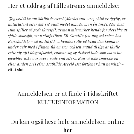
Her et uddrag af Hillestrøms anmeldelse:
"Jeg ved ikke om Mathilde Arcel (Mørkeland 2024) blot er dygtig, er
naturtalent eller gør sig vildt meget umage, men én ting ligger fast:
Hun spiller så godt skuespil, at man mistænker hende for slet ikke at
spille skuespil, men simpelthen ER Camilla (en ung sekretær hos
Rejseholdet) – og undskyld….. hendes rolle og hvad den kommer
under vejr med i filmen fik en stor voksen mand til lige at skulle
rette sig op i biografsædet, rømme sig og diskret lade som om mine
øjeæbler ikke var mere våde end ellers. Kan vi ikke smække en
eller anden pris efter Mathilde Arcel? Det fortjener hun nemlig!"
–
citat slut
Anmeldelsen er at finde i Tidsskriftet
KULTURINFORMATION
Du kan også læse hele anmeldelsen online
her