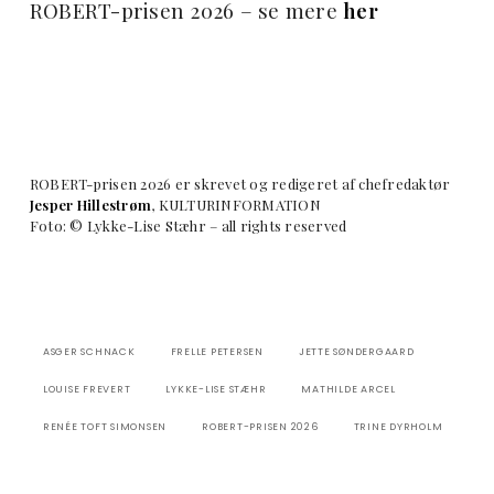
ROBERT-prisen 2026 – se mere
her
ROBERT-prisen 2026 er skrevet og redigeret af chefredaktør
Jesper Hillestrøm
, KULTURINFORMATION
Foto: © Lykke-Lise Stæhr – all rights reserved
ASGER SCHNACK
FRELLE PETERSEN
JETTE SØNDERGAARD
LOUISE FREVERT
LYKKE-LISE STÆHR
MATHILDE ARCEL
RENÉE TOFT SIMONSEN
ROBERT-PRISEN 2026
TRINE DYRHOLM