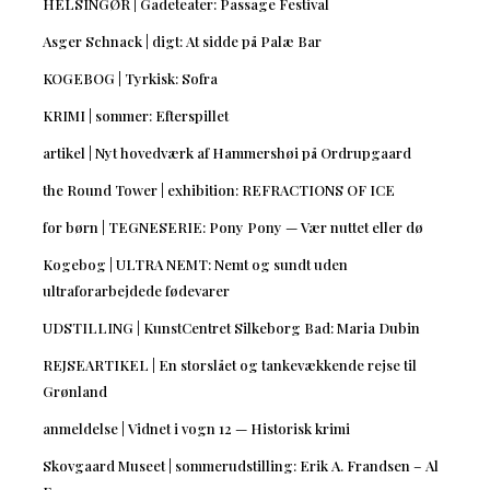
HELSINGØR | Gadeteater: Passage Festival
Asger Schnack | digt: At sidde på Palæ Bar
KOGEBOG | Tyrkisk: Sofra
KRIMI | sommer: Efterspillet
artikel | Nyt hovedværk af Hammershøi på Ordrupgaard
the Round Tower | exhibition: REFRACTIONS OF ICE
for børn | TEGNESERIE: Pony Pony — Vær nuttet eller dø
Kogebog | ULTRA NEMT: Nemt og sundt uden
ultraforarbejdede fødevarer
UDSTILLING | KunstCentret Silkeborg Bad: Maria Dubin
REJSEARTIKEL | En storslået og tankevækkende rejse til
Grønland
anmeldelse | Vidnet i vogn 12 — Historisk krimi
Skovgaard Museet | sommerudstilling: Erik A. Frandsen – Al