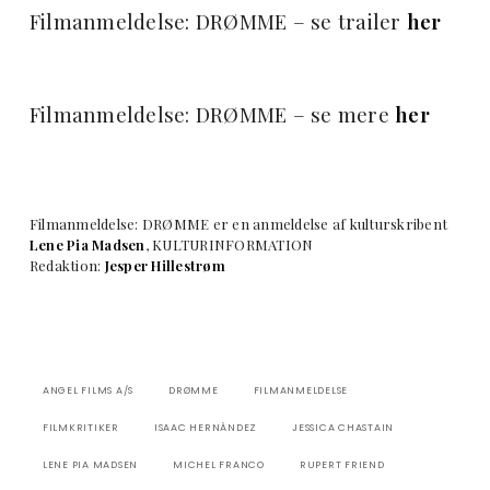
Filmanmeldelse: DRØMME – se trailer
her
Filmanmeldelse: DRØMME – se mere
her
Filmanmeldelse: DRØMME er en anmeldelse af kulturskribent
Lene Pia Madsen
, KULTURINFORMATION
Redaktion:
Jesper Hillestrøm
ANGEL FILMS A/S
DRØMME
FILMANMELDELSE
FILMKRITIKER
ISAAC HERNÀNDEZ
JESSICA CHASTAIN
LENE PIA MADSEN
MICHEL FRANCO
RUPERT FRIEND