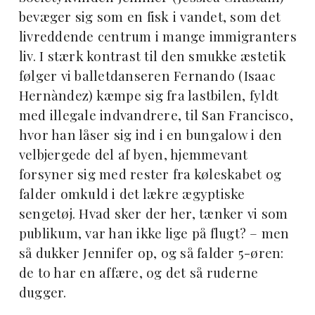
bevæger sig som en fisk i vandet, som det
livreddende centrum i mange immigranters
liv. I stærk kontrast til den smukke æstetik
følger vi balletdanseren Fernando (Isaac
Hernàndez) kæmpe sig fra lastbilen, fyldt
med illegale indvandrere, til San Francisco,
hvor han låser sig ind i en bungalow i den
velbjergede del af byen, hjemmevant
forsyner sig med rester fra køleskabet og
falder omkuld i det lækre ægyptiske
sengetøj. Hvad sker der her, tænker vi som
publikum, var han ikke lige på flugt? – men
så dukker Jennifer op, og så falder 5-øren:
de to har en affære, og det så ruderne
dugger.