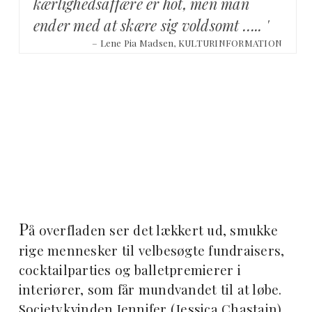
kærlighedsaffære er hot, men man
ender med at skære sig voldsomt ….. '
– Lene Pia Madsen, KULTURINFORMATION
P
å overfladen ser det lækkert ud, smukke
rige mennesker til velbesøgte fundraisers,
cocktailparties og balletpremierer i
interiører, som får mundvandet til at løbe.
Societykvinden Jennifer (Jessica Chastain)