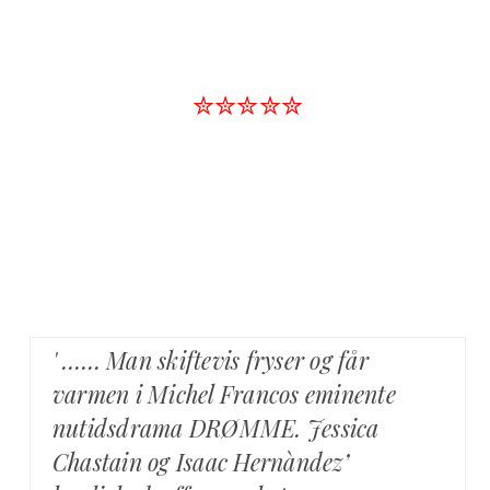
✮✮✮✮✮
' …… Man skiftevis fryser og får
varmen i Michel Francos eminente
nutidsdrama DRØMME. Jessica
Chastain og Isaac Hernàndez’