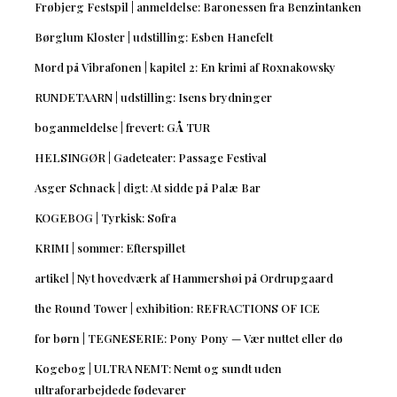
Frøbjerg Festspil | anmeldelse: Baronessen fra Benzintanken
Børglum Kloster | udstilling: Esben Hanefelt
Mord på Vibrafonen | kapitel 2: En krimi af Roxnakowsky
RUNDETAARN | udstilling: Isens brydninger
boganmeldelse | frevert: GÅ TUR
HELSINGØR | Gadeteater: Passage Festival
Asger Schnack | digt: At sidde på Palæ Bar
KOGEBOG | Tyrkisk: Sofra
KRIMI | sommer: Efterspillet
artikel | Nyt hovedværk af Hammershøi på Ordrupgaard
the Round Tower | exhibition: REFRACTIONS OF ICE
for børn | TEGNESERIE: Pony Pony — Vær nuttet eller dø
Kogebog | ULTRA NEMT: Nemt og sundt uden
ultraforarbejdede fødevarer