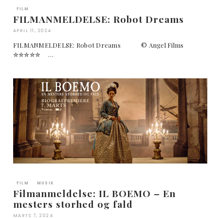
FILM
FILMANMELDELSE: Robot Dreams
APRIL 11, 2024
FILMANMELDELSE: Robot Dreams © Angel Films
✮✮✮✮✮ …
FILM
MUSIK
Filmanmeldelse: IL BOEMO – En
mesters storhed og fald
MARTS 7, 2024