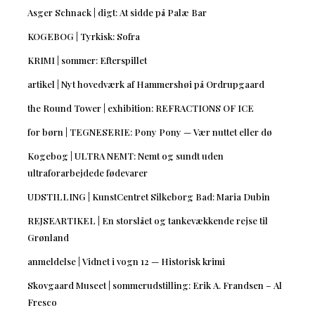
Asger Schnack | digt: At sidde på Palæ Bar
KOGEBOG | Tyrkisk: Sofra
KRIMI | sommer: Efterspillet
artikel | Nyt hovedværk af Hammershøi på Ordrupgaard
the Round Tower | exhibition: REFRACTIONS OF ICE
for børn | TEGNESERIE: Pony Pony — Vær nuttet eller dø
Kogebog | ULTRA NEMT: Nemt og sundt uden
ultraforarbejdede fødevarer
UDSTILLING | KunstCentret Silkeborg Bad: Maria Dubin
REJSEARTIKEL | En storslået og tankevækkende rejse til
Grønland
anmeldelse | Vidnet i vogn 12 — Historisk krimi
Skovgaard Museet | sommerudstilling: Erik A. Frandsen – Al
Fresco