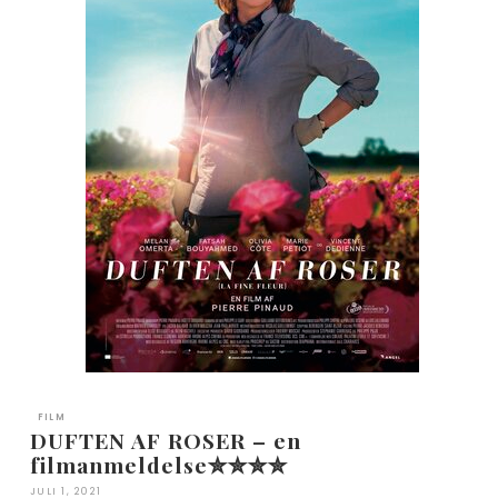
FILM
DUFTEN AF ROSER – en
filmanmeldelse✮✮✮✮
JULI 1, 2021