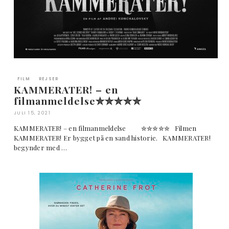
FILM
REJSER
KAMMERATER! – en
filmanmeldelse✮✮✮✮✮
JULI 15, 2021
KAMMERATER! – en filmanmeldelse ✮✮✮✮✮ Filmen
KAMMERATER! Er bygget på en sand historie. KAMMERATER!
begynder med …