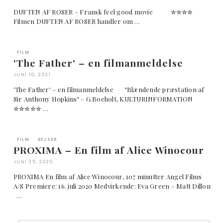
DUFTEN AF ROSER – Fransk feel good movie ✮✮✮✮
Filmen DUFTEN AF ROSER handler om …
FILM
'The Father' – en filmanmeldelse
JUNI 10, 2021
'The Father' – en filmanmeldelse "Blændende præstation af
Sir Anthony Hopkins" – G.Boeholt, KULTURINFORMATION
✮✮✮✮✮ …
FILM
REJSER
PROXIMA – En film af Alice Winocour
JUNI 25, 2020
PROXIMA En film af Alice Winocour, 107 minutter Angel Films
A/S Premiere: 16. juli 2020 Medvirkende: Eva Green – Matt Dillon
…