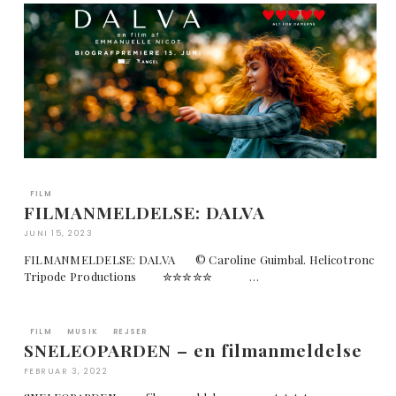
FILM
FILMANMELDELSE: DALVA
JUNI 15, 2023
FILMANMELDELSE: DALVA © Caroline Guimbal. Helicotronc
Tripode Productions ✮✮✮✮✮ …
FILM
MUSIK
REJSER
SNELEOPARDEN – en filmanmeldelse
FEBRUAR 3, 2022