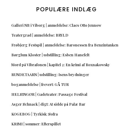
POPULÆRE INDLÆG
Galleri NB i Viborg | anmeldelse: Claes Otto Jennow
Teatergrad | anmeldelse: BRYLD
Frøbjerg Festspil | anmeldelse: Baronessen fra Benzintanken
Børglum Kloster | udstilling: Esben Hanefelt
Mord på Vibrafonen | kapitel 2: En krimi af Roxnakowsky
RUNDETAARN | udstilling: Isens brydninger
boganmeldelse | frevert: GÅ TUR
HELSINGØR | Gadeteater: Passage Festival
Asger Schnack | digt: At sidde på Palæ Bar
KOGEBOG | Tyrkisk: Sofra
KRIMI | sommer: Efterspillet