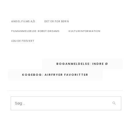
ANGEL FILMS A/S
DET ER FOR BØRN
FILMANMELDELSE: ROBOT DREAMS
KULTURINFORMATION
LOUISE FREVERT
Indlægsnavigation
BOGANMELDELSE: INDRE Ø
KOGEBOG: AIRFRYER FAVORITTER