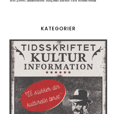
feel good | anmeldelse: Magiske nætter i fru Yeoms butik
KATEGORIER