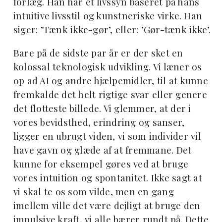
forlæg. Han har et livssyn baseret på hans
intuitive livsstil og kunstneriske virke. Han
siger: ’Tænk ikke-gør’, eller: ’Gør-tænk ikke’.
Bare på de sidste par år er der sket en
kolossal teknologisk udvikling. Vi læner os
op ad AI og andre hjælpemidler, til at kunne
fremkalde det helt rigtige svar eller genere
det flotteste billede. Vi glemmer, at der i
vores bevidsthed, erindring og sanser,
ligger en ubrugt viden, vi som individer vil
have gavn og glæde af at fremmane. Det
kunne for eksempel gøres ved at bruge
vores intuition og spontanitet. Ikke sagt at
vi skal te os som vilde, men en gang
imellem ville det være dejligt at bruge den
impulsive kraft, vi alle bærer rundt på. Dette