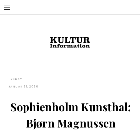
Skip
to
content
KUNST
JANUAR 21, 2026
Sophienholm Kunsthal:
Bjørn Magnussen