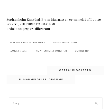
Sophienholm Kunsthal: Bjørn Magnussen er anmeldt af
Louise
Frevert
, KULTURINFORMATION
Redaktion:
Jesper Hillestrøm
BARBARA LÆSSØE STEPHENSEN
BJØRN MAGNUSSEN
LOUISE FREVERT
SOPHIENHOLM KUNSTHAL
UDSTILLING
Indlægsnavigation
OPERA: RIGOLETTO
FILMANMELDELSE: DRØMME