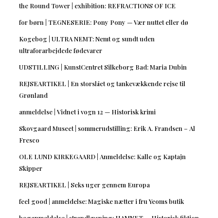
the Round Tower | exhibition: REFRACTIONS OF ICE
for børn | TEGNESERIE: Pony Pony — Vær nuttet eller dø
Kogebog | ULTRA NEMT: Nemt og sundt uden
ultraforarbejdede fødevarer
UDSTILLING | KunstCentret Silkeborg Bad: Maria Dubin
REJSEARTIKEL | En storslået og tankevækkende rejse til
Grønland
anmeldelse | Vidnet i vogn 12 — Historisk krimi
Skovgaard Museet | sommerudstilling: Erik A. Frandsen – Al
Fresco
OLE LUND KIRKEGAARD | Anmeldelse: Kalle og Kaptajn
Skipper
REJSEARTIKEL | Seks uger gennem Europa
feel good | anmeldelse: Magiske nætter i fru Yeoms butik
boganmeldelse | strandlæsning: HAMNET — Historisk fiktion