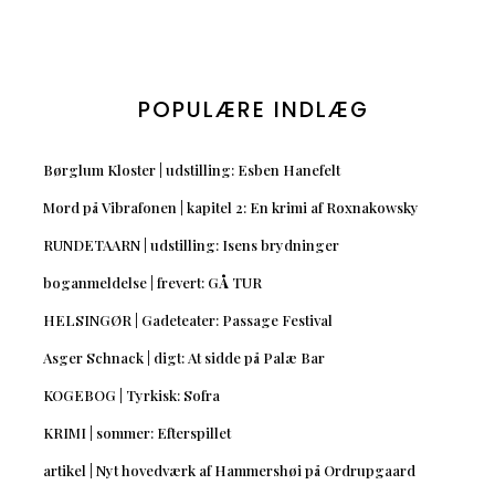
POPULÆRE INDLÆG
Børglum Kloster | udstilling: Esben Hanefelt
Mord på Vibrafonen | kapitel 2: En krimi af Roxnakowsky
RUNDETAARN | udstilling: Isens brydninger
boganmeldelse | frevert: GÅ TUR
HELSINGØR | Gadeteater: Passage Festival
Asger Schnack | digt: At sidde på Palæ Bar
KOGEBOG | Tyrkisk: Sofra
KRIMI | sommer: Efterspillet
artikel | Nyt hovedværk af Hammershøi på Ordrupgaard