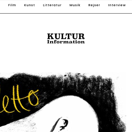
T
Film
Kunst
Litteratur
Musik
Rejser
Interview