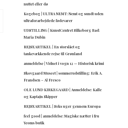
nuttet eller dø
Kogebog | ULTRA NEMT: Nemt og sundt uden
ultraforarbejdede fødevarer
UDSTILLING | KunstCentret Silkeborg Bad:
Maria Dubin
REJSEARTIKEL | En storslået og
tankevækkende rejse til Grønland
anmeldelse | Vidnet i vogn 12 — Historisk krimi
Skovgaard Museet | sommerudstilling: Erik A.
Frandsen – Al Fresco
OLE LUND KIRKEGAARD | Anmeldelse: Kalle
og Kaptajn Skipper
REJSEARTIKEL | Seks uger gennem Europa
feel good | anmeldelse: Magiske nætter i fru
Yeoms butik