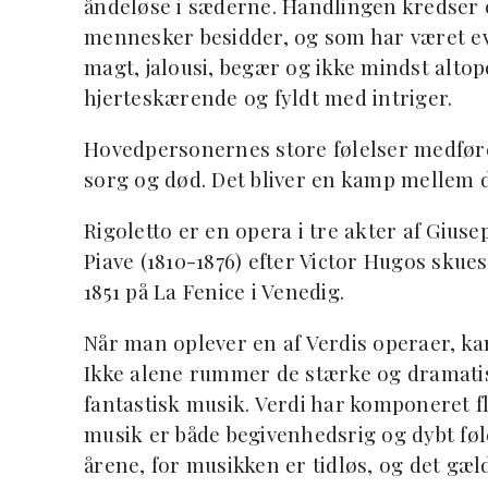
åndeløse i sæderne. Handlingen kredser 
mennesker besidder, og som har været ev
magt, jalousi, begær og ikke mindst alto
hjerteskærende og fyldt med intriger.
Hovedpersonernes store følelser medfører,
sorg og død. Det bliver en kamp mellem 
Rigoletto er en opera i tre akter af Giuse
Piave (1810-1876) efter Victor Hugos skues
1851 på La Fenice i Venedig.
Når man oplever en af Verdis operaer, ka
Ikke alene rummer de stærke og dramati
fantastisk musik. Verdi har komponeret
musik er både begivenhedsrig og dybt føl
årene, for musikken er tidløs, og det gæld