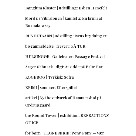
Børglum Kloster | udstilling: Esben Hanefelt
Mord på Vibrafonen | kapitel 2: En krimi af
Roxnakowsky
RUNDETAARN | udstilling: Isens brydninger
boganmeldelse | frevert: GÅ TUR
HELSINGØR | Gadeteater: Passage Festival
Asger Schnack | digt: At sidde på Palæ Bar
KOGEBOG | Tyrkisk: Sofra
KRIMI | sommer: Efterspillet
artikel | Nyt hovedværk af Hammershøi på
Ordrupgaard
the Round Tower | exhibition: REFRACTIONS
OF ICE
for børn | TEGNESERIE: Pony Pony — Vær