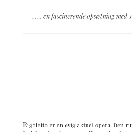
' …… en fascinerende opsætning med 
R
igoletto er en evig aktuel opera. Den r