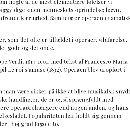
om nogle af de mest elementære følelser vi
iggyldige siden menneskets oprindelse: hævn,
pofrende kærlighed. Samtidig er operaen dramatis
 som det ofte er tilfældet i operaer, vildfarelse,
det gode og det onde.
ppe Verdi, 1813-1901, med tekst af Francesco Maria
pil Le roi s'amuse (1832). Operaen blev uropført i
n man være sikker på ikke at blive musikalsk snydt
ske handlinger, de er også sprængfyldt med
 flere operaørehængere end nogen anden, og hans
elsesladet. Populariteten har holdt sig gennem
er i høj grad Rigoletto.