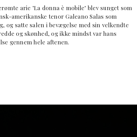
erømte arie ’La donna è mobile’ blev sunget som
ansk-amerikanske tenor Galeano Salas som
g, og satte salen i bevægelse med sin velkendte
redde og skønhed, og ikke mindst var hans
jelse gennem hele aftenen.