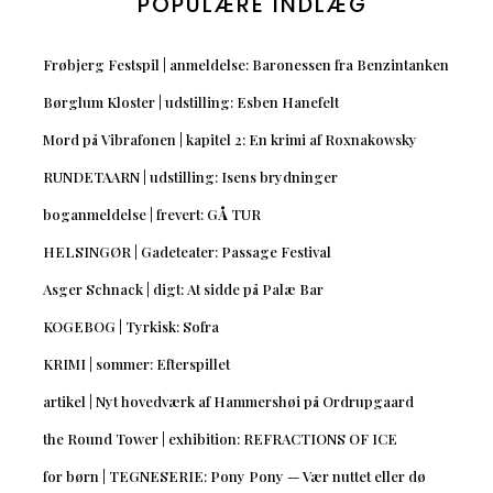
POPULÆRE INDLÆG
Frøbjerg Festspil | anmeldelse: Baronessen fra Benzintanken
Børglum Kloster | udstilling: Esben Hanefelt
Mord på Vibrafonen | kapitel 2: En krimi af Roxnakowsky
RUNDETAARN | udstilling: Isens brydninger
boganmeldelse | frevert: GÅ TUR
HELSINGØR | Gadeteater: Passage Festival
Asger Schnack | digt: At sidde på Palæ Bar
KOGEBOG | Tyrkisk: Sofra
KRIMI | sommer: Efterspillet
artikel | Nyt hovedværk af Hammershøi på Ordrupgaard
the Round Tower | exhibition: REFRACTIONS OF ICE
for børn | TEGNESERIE: Pony Pony — Vær nuttet eller dø