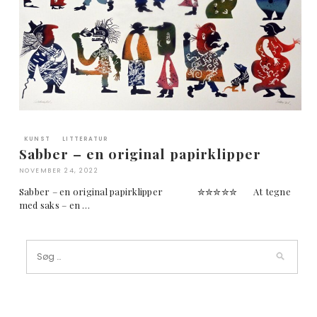
KUNST
LITTERATUR
Sabber – en original papirklipper
NOVEMBER 24, 2022
Sabber – en original papirklipper ✮✮✮✮✮ At tegne
med saks – en …