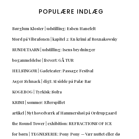
POPULÆRE INDLÆG
Børglum Kloster | udstilling: Esben Hanefelt
Mord på Vibrafonen | kapitel 2: En krimi af Roxnakowsky
RUNDETAARN | udstilling: Isens brydninger
boganmeldelse | frevert: GÅ TUR
HELSINGØR | Gadeteater: Passage Festival
Asger Schnack | digt: At sidde på Palæ Bar
KOGEBOG | Tyrkisk: Sofra
KRIMI | sommer: Efterspillet
artikel | Nyt hovedværk af Hammershøi på Ordrupgaard
the Round Tower | exhibition: REFRACTIONS OF ICE
for børn | TEGNESERIE: Pony Pony — Vær nuttet eller dø