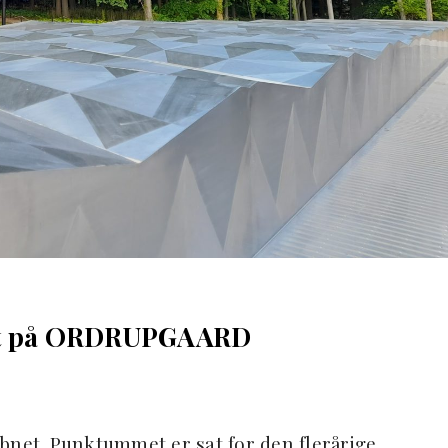
st på ORDRUPGAARD
net. Punktummet er sat for den flerårige