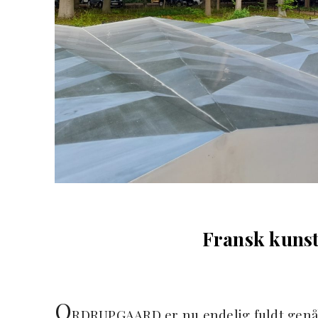
Fransk kun
O
RDRUPGAARD er nu endelig fuldt genåb