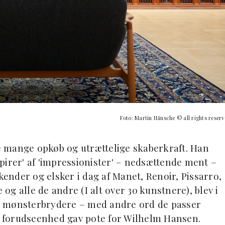
Foto: Martin Hänsche © all rights reser
 mange opkøb og utrættelige skaberkraft. Han
espirer' af 'impressionister' – nedsættende ment –
kender og elsker i dag af Manet, Renoir, Pissarro,
 og alle de andre (I alt over 30 kunstnere), blev i
e mønsterbrydere – med andre ord de passer
en forudseenhed gav pote for Wilhelm Hansen.