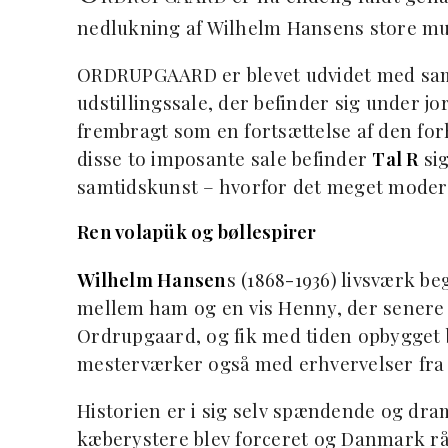
nedlukning af Wilhelm Hansens store m
ORDRUPGAARD er blevet udvidet med sam
udstillingssale, der befinder sig under jo
frembragt som en fortsættelse af den forh
disse to imposante sale befinder
Tal R
sig
samtidskunst – hvorfor det meget modern
Ren volapük og bøllespirer
Wilhelm Hansen
s (1868-1936) livsværk 
mellem ham og en vis Henny, der senere b
Ordrupgaard, og fik med tiden opbygget 
mesterværker også med erhvervelser fra 
Historien er i sig selv spændende og dr
kæberystere blev forceret og Danmark rå