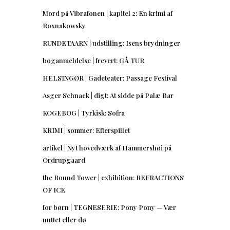
Mord på Vibrafonen | kapitel 2: En krimi af
Roxnakowsky
RUNDETAARN | udstilling: Isens brydninger
boganmeldelse | frevert: GÅ TUR
HELSINGØR | Gadeteater: Passage Festival
Asger Schnack | digt: At sidde på Palæ Bar
KOGEBOG | Tyrkisk: Sofra
KRIMI | sommer: Efterspillet
artikel | Nyt hovedværk af Hammershøi på
Ordrupgaard
the Round Tower | exhibition: REFRACTIONS
OF ICE
for børn | TEGNESERIE: Pony Pony — Vær
nuttet eller dø