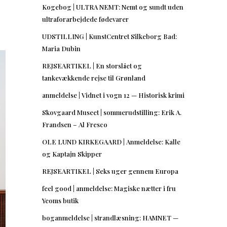
Kogebog | ULTRA NEMT: Nemt og sundt uden
ultraforarbejdede fødevarer
UDSTILLING | KunstCentret Silkeborg Bad:
Maria Dubin
REJSEARTIKEL | En storslået og
tankevækkende rejse til Grønland
anmeldelse | Vidnet i vogn 12 — Historisk krimi
Skovgaard Museet | sommerudstilling: Erik A.
Frandsen – Al Fresco
OLE LUND KIRKEGAARD | Anmeldelse: Kalle
og Kaptajn Skipper
REJSEARTIKEL | Seks uger gennem Europa
feel good | anmeldelse: Magiske nætter i fru
Yeoms butik
boganmeldelse | strandlæsning: HAMNET —