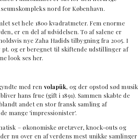
useumskompleks nord for København.
let set hele 1800 kvadratmeter. Fem enorme
rden, er en del af udvidelsen. To af salene er
oldsvis nye Zaha Hadids tilbygning fra 2005. I
 pt. og er beregnet til skiftende udstillinger af
e look ses her.
begyndte med ren
volapük
, og der opstod sød musik
liver hans frue (gift i 1891). Sammen skabte de
blandt andet en stor fransk samling af
de mange 'impressionister'.
amatisk – økonomiske øretæver, knock-outs og
der nu over en af verdens mest unikke samlinger