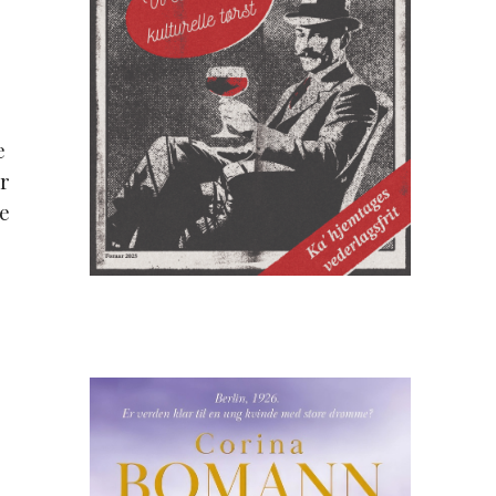
e
r
ge