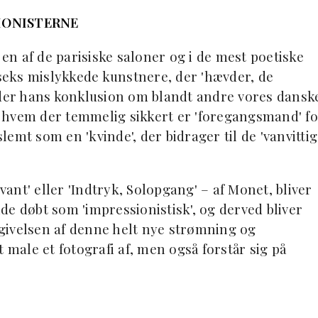
SIONISTERNE
 en af de parisiske saloner og i de mest poetiske
eks mislykkede kunstnere, der 'hævder, de
yder hans konklusion om blandt andre vores dansk
 hvem der temmelig sikkert er 'foregangsmand' fo
emt som en 'kvinde', der bidrager til de 'vanvitti
vant' eller 'Indtryk, Solopgang' – af Monet, bliver
de døbt som 'impressionistisk', og derved bliver
givelsen af denne helt nye strømning og
 male et fotografi af, men også forstår sig på